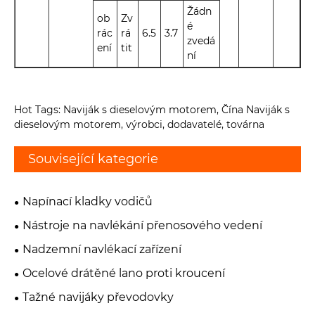
Žádn
ob
Zv
é
rác
rá
6.5
3.7
zvedá
ení
tit
ní
Hot Tags: Naviják s dieselovým motorem, Čína Naviják s
dieselovým motorem, výrobci, dodavatelé, továrna
Související kategorie
Napínací kladky vodičů
Nástroje na navlékání přenosového vedení
Nadzemní navlékací zařízení
Ocelové drátěné lano proti kroucení
Tažné navijáky převodovky