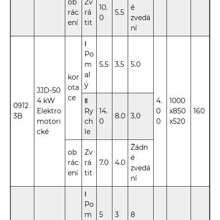
ob
Zv
10.
é
rác
rá
5.5
0
zvedá
ení
tit
ní
Ⅰ
Po
m
5.5
3.5
5.0
al
kor
ý
ota
JJD-50
ce
4 kW
Ⅱ
4.
1000
0912
Elektro
Ry
14.
0
x850
160
3B
8.0
3.0
motori
ch
0
0
x520
cké
le
Žádn
ob
Zv
é
rác
rá
7.0
4.0
zvedá
ení
tit
ní
Ⅰ
Po
m
5
3
8