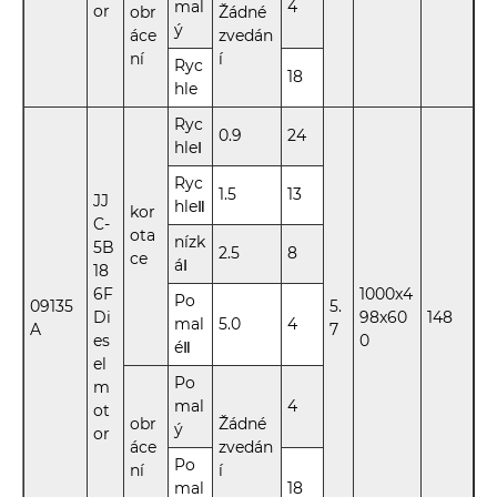
mal
4
or
obr
Žádné
ý
áce
zvedán
ní
í
Ryc
18
hle
Ryc
0.9
24
hleⅠ
Ryc
1.5
13
JJ
hleⅡ
kor
C-
ota
nízk
5B
2.5
8
ce
áⅠ
18
6F
1000x4
Po
09135
5.
Di
98x60
148
mal
5.0
4
A
7
es
0
éⅡ
el
Po
m
mal
4
ot
obr
Žádné
ý
or
áce
zvedán
Po
ní
í
mal
18