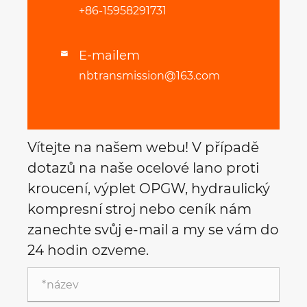
+86-15958291731
E-mailem

nbtransmission@163.com
Vítejte na našem webu! V případě
dotazů na naše ocelové lano proti
kroucení, výplet OPGW, hydraulický
kompresní stroj nebo ceník nám
zanechte svůj e-mail a my se vám do
24 hodin ozveme.