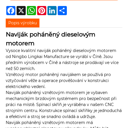
Facebook
X
WhatsApp
Pinterest
LinkedIn
Share
Popis výrobku
Naviják poháněný dieselovým
motorem
Vysoce kvalitní naviják poháněný dieselovým motorem
od Ningbo Lingkai Manufacture se vyrábí v Číně. Jsou
předním výrobcem v Číně a nástroje se prodávají ve více
než 50 zemích.
Vznětový motor poháněný navijákem se používá pro
vztyčování věže a operace prověšování v konstrukci
elektrického vedení.
Naviják poháněný vznětovým motorem je vybaven
mechanickým brzdovým systémem pro bezpečnost při
práci na místě. Spínací skříň je vyráběna v našem CNC
strojním centru. Konstrukce spínací skříňky je jednoduchá
a efektivní a stroj se snadno ovládá a udržuje.
Naviják poháněný vznětovým motorem má