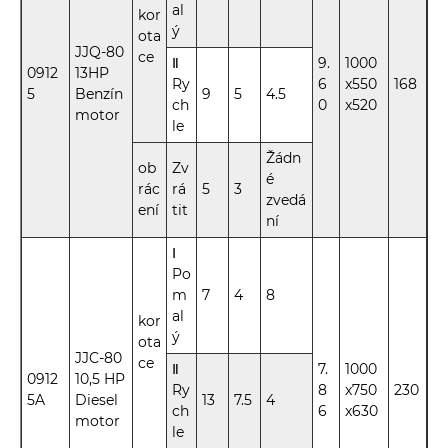
al
kor
ý
ota
JJQ-80
ce
Ⅱ
9.
1000
0912
13HP
Ry
6
x550
168
5
Benzín
9
5
4.5
ch
0
x520
motor
le
Žádn
ob
Zv
é
rác
rá
5
3
zvedá
ení
tit
ní
Ⅰ
Po
m
7
4
8
al
kor
ý
ota
JJC-80
ce
Ⅱ
7.
1000
0912
10,5 HP
Ry
8
x750
230
5A
Diesel
13
7.5
4
ch
6
x630
motor
le