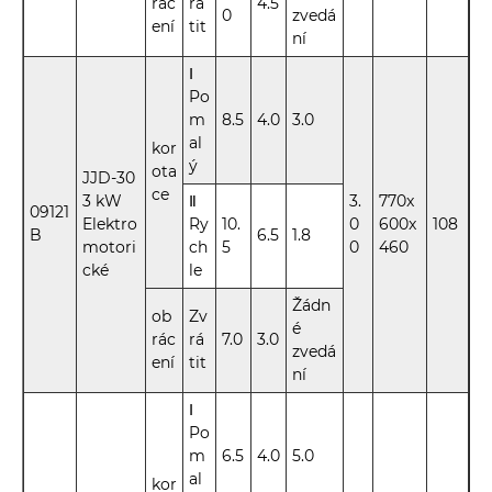
rác
rá
4.5
0
zvedá
ení
tit
ní
Ⅰ
Po
m
8.5
4.0
3.0
al
kor
ý
ota
JJD-30
ce
3 kW
Ⅱ
3.
770x
09121
Elektro
Ry
10.
0
600x
108
B
6.5
1.8
motori
ch
5
0
460
cké
le
Žádn
ob
Zv
é
rác
rá
7.0
3.0
zvedá
ení
tit
ní
Ⅰ
Po
m
6.5
4.0
5.0
al
kor