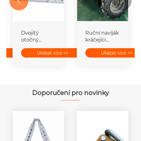


Dvojitý
Ruční naviják
otočný
kráčející
naviják
traktor
>>
Ukázat více >>
Ukázat více >>
Doporučení pro novinky