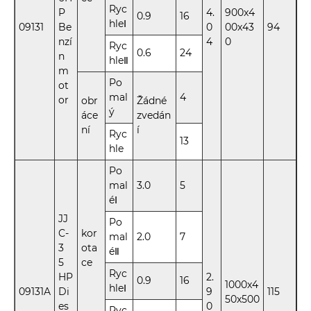
Ryc
P
4.
900x4
0.9
16
hleⅠ
09131
Be
0
00x43
94
nzí
4
0
Ryc
0.6
24
n
hleⅡ
m
Po
ot
mal
4
or
obr
Žádné
ý
áce
zvedán
ní
í
Ryc
13
hle
Po
mal
3.0
5
éⅠ
JJ
Po
C-
kor
mal
2.0
7
3
ota
éⅡ
5
ce
Ryc
HP
2.
0.9
16
1000x4
hleⅠ
09131A
Di
9
115
50x500
es
0
Ryc