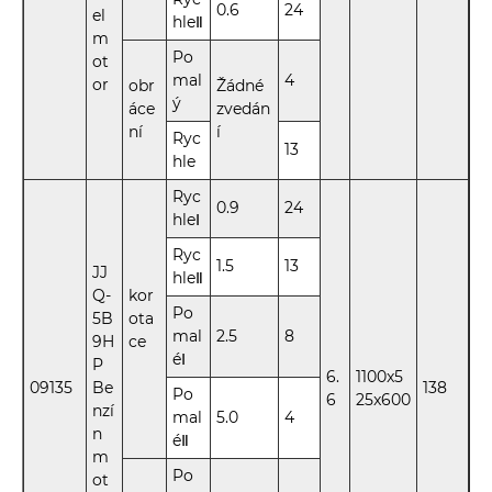
0.6
24
el
hleⅡ
m
Po
ot
mal
4
or
obr
Žádné
ý
áce
zvedán
ní
í
Ryc
13
hle
Ryc
0.9
24
hleⅠ
Ryc
1.5
13
JJ
hleⅡ
Q-
kor
Po
5B
ota
mal
2.5
8
9H
ce
éⅠ
P
6.
1100x5
09135
Be
138
Po
6
25x600
nzí
mal
5.0
4
n
éⅡ
m
Po
ot