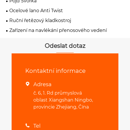
Pojď Svorka
Ocelové lano Anti Twist
Ruční řetězový kladkostroj
Zařízení na navlékání přenosového vedení
Odeslat dotaz
Kontaktní informace
Adresa

č. 6, 1. Rd průmyslová
oblast Xiangshan Ningbo,
provincie Zhejiang, Čína
Tel
