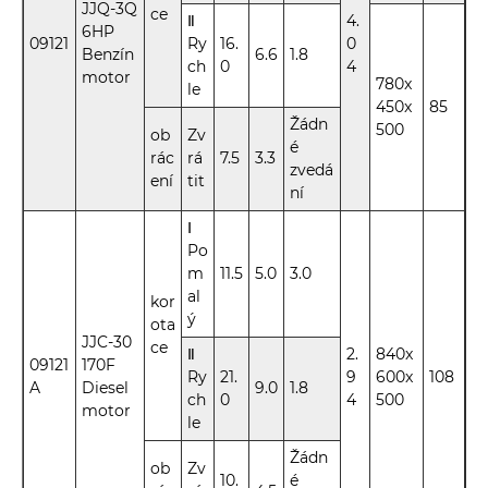
JJQ-3Q
ce
Ⅱ
4.
6HP
09121
Ry
16.
0
Benzín
6.6
1.8
ch
0
4
motor
780x
le
450x
85
Žádn
500
ob
Zv
é
rác
rá
7.5
3.3
zvedá
ení
tit
ní
Ⅰ
Po
m
11.5
5.0
3.0
al
kor
ý
ota
JJC-30
ce
Ⅱ
2.
840x
09121
170F
Ry
21.
9
600x
108
A
Diesel
9.0
1.8
ch
0
4
500
motor
le
Žádn
ob
Zv
10.
é