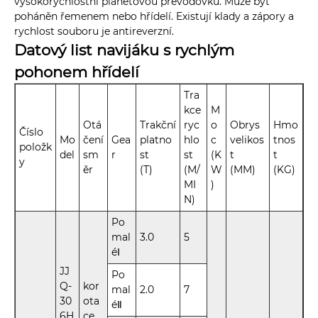
vysokorychlostní planetovou převodovku. Může být
poháněn řemenem nebo hřídelí. Existují klady a zápory a
rychlost souboru je antireverzní.
Datový list navijáku s rychlým
pohonem hřídelí
Tra
kce
M
Otá
Trakční
ryc
o
Obrys
Hmo
Číslo
Mo
čení
Gea
platno
hlo
c
velikos
tnos
položk
del
sm
r
st
st
(K
t
t
y
ěr
(T)
(M/
W
(MM)
(KG)
MI
)
N)
Po
mal
3.0
5
éⅠ
JJ
Po
Q-
kor
mal
2.0
7
30
ota
éⅡ
6H
ce