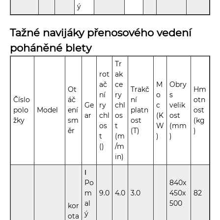
ý
Tažné navijáky přenosového vedení
poháněné blety
Tr
rot
ak
ač
ce
M
Obry
Ot
Trakč
Hm
ní
ry
o
s
Číslo
áč
ní
otn
Ge
ry
chl
c
velik
polo
Model
ení
platn
ost
ar
chl
os
(K
ost
žky
sm
ost
(kg
os
t
W
(mm
ěr
(T)
)
t
(m
)
)
()
/m
in)
Ⅰ
Po
840x
m
9.0
4.0
3.0
450x
82
al
500
kor
ý
ota