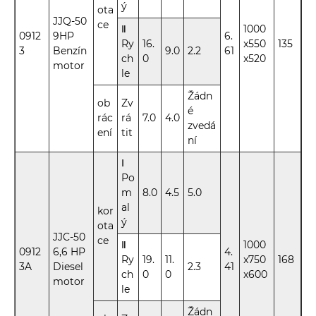
ý
ota
JJQ-50
ce
Ⅱ
1000
0912
9HP
6.
Ry
16.
x550
135
3
Benzín
9.0
2.2
61
ch
0
x520
motor
le
Žádn
ob
Zv
é
rác
rá
7.0
4.0
zvedá
ení
tit
ní
Ⅰ
Po
m
8.0
4.5
5.0
al
kor
ý
ota
JJC-50
ce
Ⅱ
1000
0912
6,6 HP
4.
Ry
19.
11.
x750
168
3A
Diesel
2.3
41
ch
0
0
x600
motor
le
Žádn