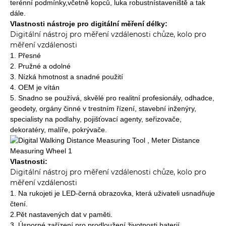
terénní podmínky,
včetně kopců, luk
a robustní
staveniště a tak
dále.
Vlastnosti nástroje pro digitální měření délky:
Digitální nástroj pro měření vzdálenosti chůze, kolo pro
měření vzdálenosti
1. Přesné
2. Pružné a odolné
3. Nízká hmotnost a snadné použití
4. OEM je vítán
5. Snadno se používá, skvělé pro realitní profesionály, odhadce,
geodety, orgány činné v trestním řízení, stavební inženýry,
specialisty na podlahy, pojišťovací agenty, seřizovače,
dekoratéry, malíře, pokrývače.
Vlastnosti:
Digitální nástroj pro měření vzdálenosti chůze, kolo pro
měření vzdálenosti
1. Na rukojeti je LED-černá obrazovka, která uživateli usnadňuje
čtení.
2.Pět nastavených dat v paměti.
3. Úsporné zařízení pro prodloužení životnosti baterií.