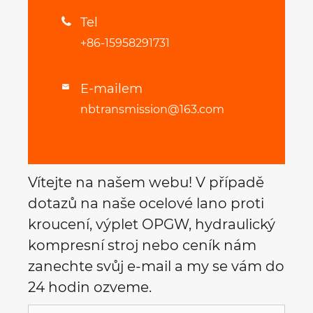
Tel

+86-15958291731
E-mailem

nbtransmission@163.com
Vítejte na našem webu! V případě
dotazů na naše ocelové lano proti
kroucení, výplet OPGW, hydraulický
kompresní stroj nebo ceník nám
zanechte svůj e-mail a my se vám do
24 hodin ozveme.