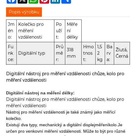
Popis výrobku
Jm
Kolečko pro
Po
Měře
én
měření
uží
ní
o:
vzdálenosti
t:
délky
Fu
Prů
Hmo
1,5
Ba
318
Žlutá,
nk
Digitální typ
mě
tnos
2
rv
mm
Černá
ce:
r:
t:
kg
a:
Digitální nástroj pro měření vzdálenosti chůze, kolo pro
měření vzdálenosti
Digitální nástroj na měření délky:
Digitální nástroj pro měření vzdálenosti chůze, kolo pro
měření vzdálenosti
Nástroj pro měření vzdálenosti je také známý jako měřící
kolečko.
Existují dva typy, mechanický a digitální displej
měření
kolo.
Je
určen pro venkovní měření vzdálenosti. Může to být pro různé