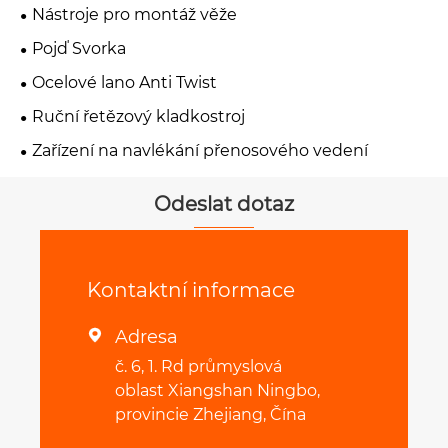
Nástroje pro montáž věže
Pojď Svorka
Ocelové lano Anti Twist
Ruční řetězový kladkostroj
Zařízení na navlékání přenosového vedení
Odeslat dotaz
Kontaktní informace
Adresa

č. 6, 1. Rd průmyslová
oblast Xiangshan Ningbo,
provincie Zhejiang, Čína