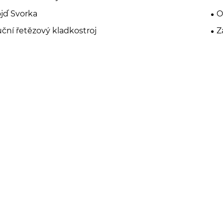
jď Svorka
O
ční řetězový kladkostroj
Z