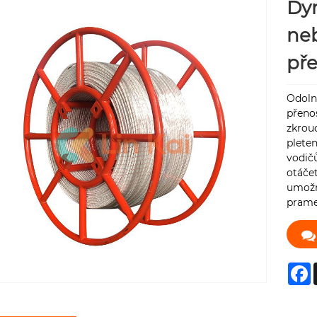
Dy
ne
př
Odoln
přeno
zkrou
plete
vodič
otáčet
umožn
prame
F