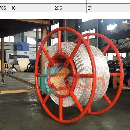
70S
18
296
21