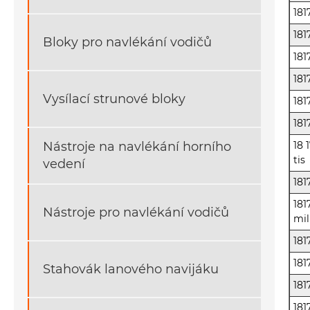
181
18
Bloky pro navlékání vodičů
181
181
Vysílací strunové bloky
181
181
18 
Nástroje na navlékání horního
tis
vedení
181
181
Nástroje pro navlékání vodičů
mil
181
181
Stahovák lanového navijáku
18
181