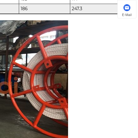
186
247.3
E-Mail