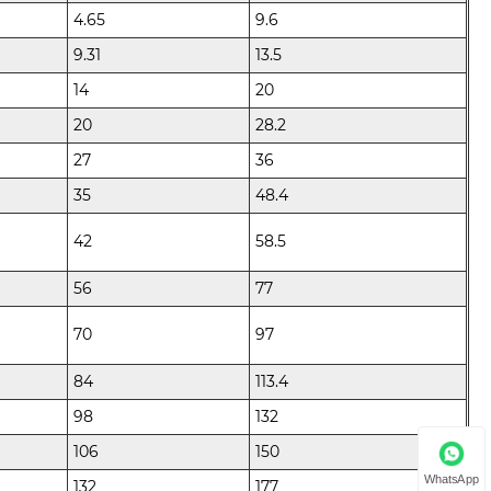
4.65
9.6
9.31
13.5
14
20
20
28.2
27
36
35
48.4
42
58.5
56
77
70
97
84
113.4
98
132
106
150
WhatsApp
132
177