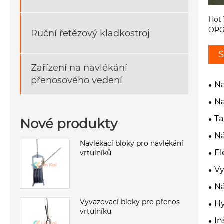
Hot 
OPGW
Ruční řetězový kladkostroj
S
Zařízení na navlékání
přenosového vedení
Na
Na
Ta
Nové produkty
Ná
Navlékací bloky pro navlékání
El
vrtulníků
Vy
Ná
Vyvazovací bloky pro přenos
Hy
vrtulníku
In