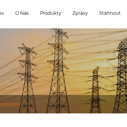
ov
O Nás
Produkty
Zprávy
Stáhnout
 kroucení