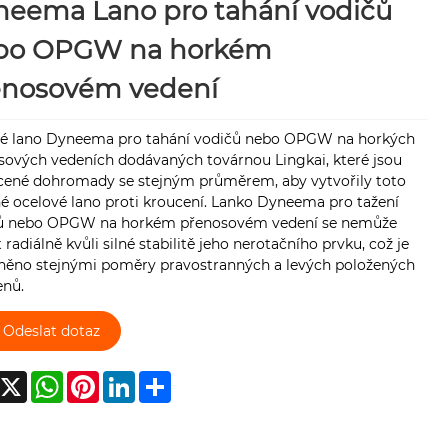
neema Lano pro tahání vodičů
bo OPGW na horkém
enosovém vedení
é lano Dyneema pro tahání vodičů nebo OPGW na horkých
sových vedeních dodávaných továrnou Lingkai, které jsou
cené dohromady se stejným průměrem, aby vytvořily toto
né ocelové lano proti kroucení. Lanko Dyneema pro tažení
ů nebo OPGW na horkém přenosovém vedení se nemůže
 radiálně kvůli silné stabilitě jeho nerotačního prvku, což je
ěno stejnými poměry pravostranných a levých položených
nů.
Odeslat dotaz
acebook
X
WhatsApp
Pinterest
LinkedIn
Share