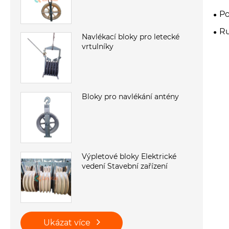
Po
Ru
Navlékací bloky pro letecké
vrtulníky
Bloky pro navlékání antény
Výpletové bloky Elektrické
vedení Stavební zařízení
Ukázat více