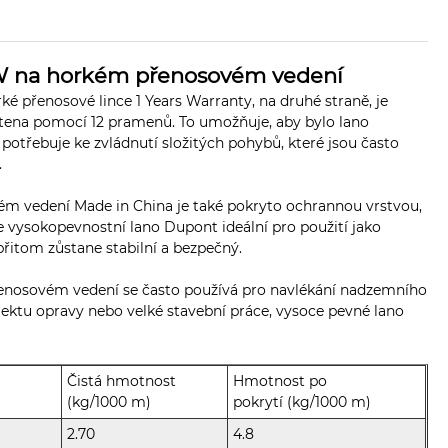
W na horkém přenosovém vedení
přenosové lince 1 Years Warranty, na druhé straně, je
letena pomocí 12 pramenů. To umožňuje, aby bylo lano
 potřebuje ke zvládnutí složitých pohybů, které jsou často
í.
vedení Made in China je také pokryto ochrannou vrstvou,
e vysokopevnostní lano Dupont ideální pro použití jako
přitom zůstane stabilní a bezpečný.
nosovém vedení se často používá pro navlékání nadzemního
ojektu opravy nebo velké stavební práce, vysoce pevné lano
Čistá hmotnost
Hmotnost po
(kg/1000 m)
pokrytí (kg/1000 m)
2.70
4.8