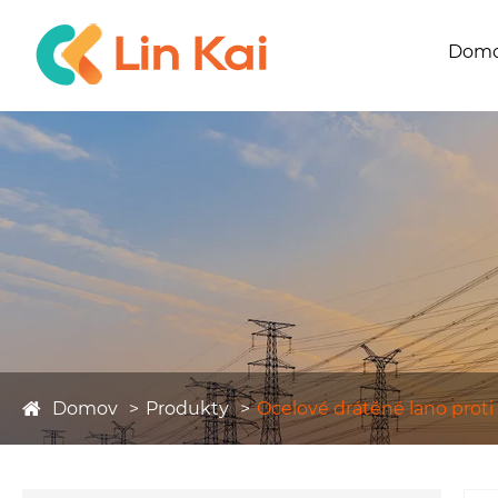
Dom
Domov
Produkty
Ocelové drátěné lano proti