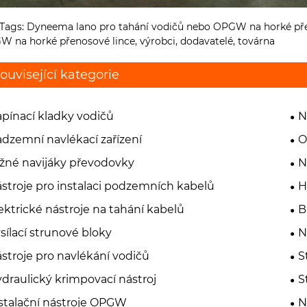
Tags: Dyneema lano pro tahání vodičů nebo OPGW na horké pře
 na horké přenosové lince, výrobci, dodavatelé, továrna
ouvisející kategorie
pínací kladky vodičů
N
dzemní navlékací zařízení
O
žné navijáky převodovky
N
stroje pro instalaci podzemních kabelů
H
ektrické nástroje na tahání kabelů
B
sílací strunové bloky
N
stroje pro navlékání vodičů
S
draulický krimpovací nástroj
S
stalační nástroje OPGW
N