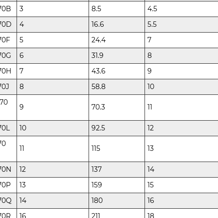
70B
3
8.5
4.5
170D
4
16.6
5.5
70F
5
24.4
7
70G
6
31.9
8
70H
7
43.6
9
70J
8
58.8
10
170
9
70.3
11
70L
10
92.5
12
70
11
115
13
70N
12
137
14
70P
13
159
15
170Q
14
180
16
70R
16
211
18