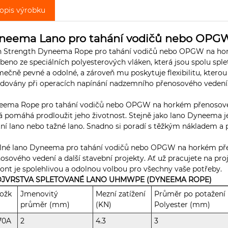
opis výrobku
neema Lano pro tahání vodičů nebo OPG
 Strength Dyneema Rope pro tahání vodičů nebo OPGW na horké 
beno ze speciálních polyesterových vláken, která jsou spolu sp
mečně pevné a odolné, a zároveň mu poskytuje flexibilitu, kterou
dovány při operacích napínání nadzemního přenosového veden
eema Rope pro tahání vodičů nebo OPGW na horkém přenosovém 
á pomáhá prodloužit jeho životnost. Stejně jako lano Dyneema j
tní lano nebo tažné lano. Snadno si poradí s těžkým nákladem a 
lné lano Dyneema pro tahání vodičů nebo OPGW na horkém pře
osového vedení a další stavební projekty. Ať už pracujete na pr
nt je spolehlivou a odolnou volbou pro všechny vaše potřeby.
JVRSTVA SPLETOVANÉ LANO UHMWPE (DYNEEMA ROPE)
ožk
Jmenovitý
Mezní zatížení
Průměr po potažení
průměr (mm)
(KN)
Polyester (mm)
70A
2
4.3
3