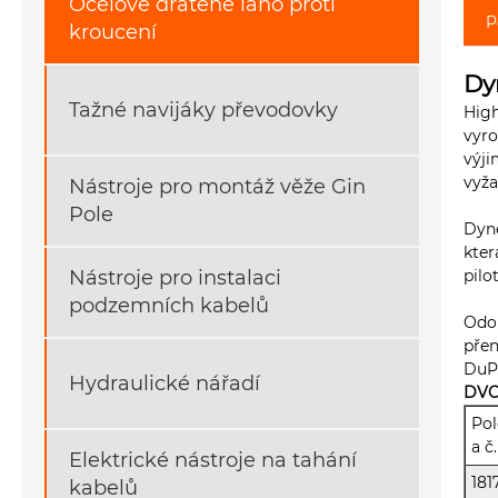
Ocelové drátěné lano proti
P
kroucení
Dy
Tažné navijáky převodovky
High
vyro
výji
vyža
Nástroje pro montáž věže Gin
Pole
Dyn
kter
pilo
Nástroje pro instalaci
podzemních kabelů
Odo
přen
DuPo
Hydraulické nářadí
DVO
Pol
a č.
Elektrické nástroje na tahání
181
kabelů