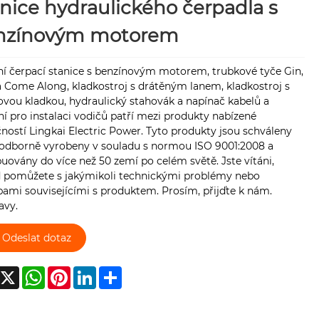
nice hydraulického čerpadla s
nzínovým motorem
ní čerpací stanice s benzínovým motorem, trubkové tyče Gin,
a Come Along, kladkostroj s drátěným lanem, kladkostroj s
ovou kladkou, hydraulický stahovák a napínač kabelů a
ní pro instalaci vodičů patří mezi produkty nabízené
ností Lingkai Electric Power. Tyto produkty jsou schváleny
odborně vyrobeny v souladu s normou ISO 9001:2008 a
buovány do více než 50 zemí po celém světě. Jste vítáni,
 pomůžete s jakýmikoli technickými problémy nebo
ami souvisejícími s produktem. Prosím, přijďte k nám.
avy.
Odeslat dotaz
acebook
X
WhatsApp
Pinterest
LinkedIn
Share