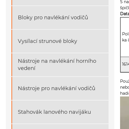
S na
špi
Dat
Bloky pro navlékání vodičů
Pol
ka 
Vysílací strunové bloky
Nástroje na navlékání horního
161
vedení
Použ
nebo
Nástroje pro navlékání vodičů
hadi
Stahovák lanového navijáku