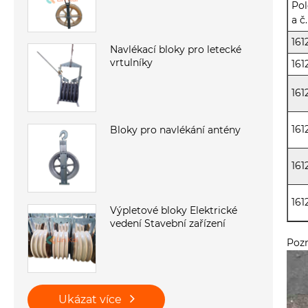
Pol
a č.
161
Navlékací bloky pro letecké
vrtulníky
161
161
161
Bloky pro navlékání antény
161
161
Výpletové bloky Elektrické
vedení Stavební zařízení
Pozn
Ukázat více