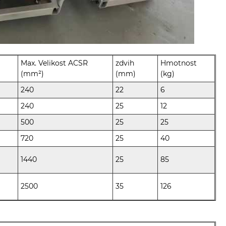
Max. Velikost ACSR
zdvih
Hmotnost
(mm²)
(mm)
(kg)
240
22
6
240
25
12
500
25
25
720
25
40
1440
25
85
2500
35
126