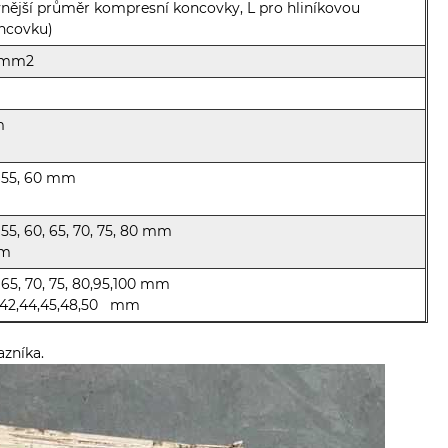
vnější průměr kompresní koncovky, L pro hliníkovou
ncovku)
40mm2
m
52, 55, 60 mm
2, 55, 60, 65, 70, 75, 80 mm
mm
0, 65, 70, 75, 80,95,100 mm
6,38,42,44,45,48,50 mm
azníka.