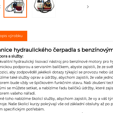
opis výrobku
anice hydraulického čerpadla s benzínov
ora a služby:
kvalitní hydraulický lisovací nástroj pro benzínové motory pro 
nickou podporou a servisním balíčkem, abyste zajistili, že ze 
ozici, aby zodpověděl jakékoli dotazy týkající se provozu nebo ú
zíme také služby oprav a údržby, abychom zajistili, že vaše jed
rem bude vždy ve špičkovém funkčním stavu. Naši zkušení techn
ými se můžete setkat, a nabízíme řadu balíčků údržby, které zaj
orem vašeho nářadí.
ě toho nabízíme školicí služby, abychom zajistili, že vy a váš t
roje. Naše školicí kurzy pokrývají vše od základní obsluhy až po p
im specifickým potřebám.