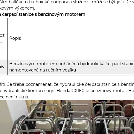
ším balíčkem technické podpory a služeb si můžete být jisti, že
čkovým výkonem.
a čerpací stanice s benzínovým motorem
ož
Popis
č.
Benzínovým motorem poháněná hydraulická čerpací stani
46
namontovaná na ručním vozíku
ití: Je třeba poznamenat, že hydraulické čerpací stanice s benz
 hydraulické kompresory. Honda GX160 je benzínový motor. Běžn
ce není nutná.