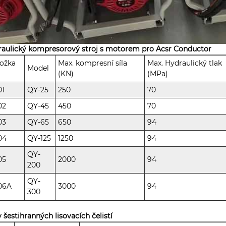
aulický kompresorový stroj s motorem pro Acsr Conductor
ožka
Max. kompresní síla
Max. Hydraulický tlak
Model
(KN)
(MPa)
01
QY-25
250
70
02
QY-45
450
70
03
QY-65
650
94
04
QY-125
1250
94
QY-
05
2000
94
200
QY-
06A
3000
94
300
 šestihranných lisovacích čelistí