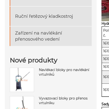
Ruční řetězový kladkostroj
Hydr
Pol
Zařízení na navlékání
č.
přenosového vedení
161
161
Nové produkty
161
161
Navlékací bloky pro navlékání
vrtulníků
161
161
Vyvazovací bloky pro přenos
vrtulníku
Sady