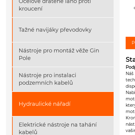
Ocelové drátěné lano proti
kroucení
Tažné navijáky převodovky
P
Nástroje pro montáž věže Gin
Pole
St
Podp
Náš 
Nástroje pro instalaci
tech
podzemních kabelů
disp
Nabí
moto
Hydraulické nářadí
kter
mot
Krom
Elektrické nástroje na tahání
nást
vaš
kabelů