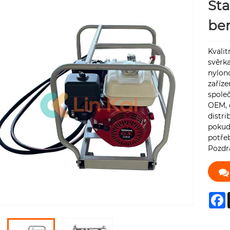
Sta
be
Kvalit
svěrk
nylon
zaříze
společ
OEM, 
distri
pokud
potřeb
Pozdr
F