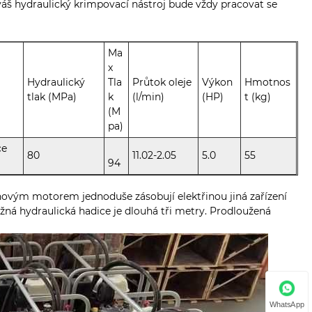
 váš hydraulický krimpovací nástroj bude vždy pracovat se
Ma
x
Hydraulický
Tla
Průtok oleje
Výkon
Hmotnos
tlak (MPa)
k
(l/min)
(HP)
t (kg)
(M
pa)
ce
80
11.02-2.05
5.0
55
94
ínovým motorem jednoduše zásobují elektřinou jiná zařízení
á hydraulická hadice je dlouhá tři metry. Prodloužená
WhatsApp