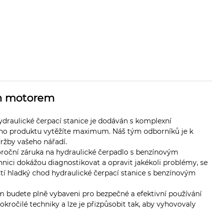
ým motorem
hydraulické čerpací stanice je dodáván s komplexní
svého produktu vytěžíte maximum. Náš tým odborníků je k
držby vašeho nářadí.
noroční záruka na hydraulické čerpadlo s benzínovým
ici dokážou diagnostikovat a opravit jakékoli problémy, se
istí hladký chod hydraulické čerpací stanice s benzínovým
ým budete plně vybaveni pro bezpečné a efektivní používání
okročilé techniky a lze je přizpůsobit tak, aby vyhovovaly