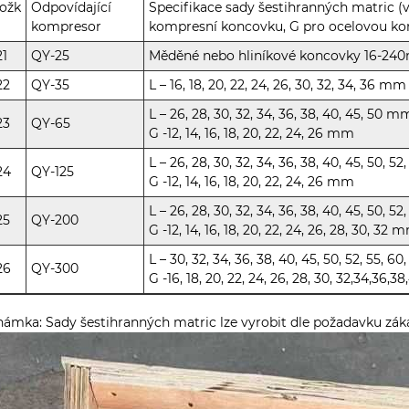
ožk
Odpovídající
Specifikace sady šestihranných matric (
kompresor
kompresní koncovku, G pro ocelovou ko
21
QY-25
Měděné nebo hliníkové koncovky 16-2
22
QY-35
L – 16, 18, 20, 22, 24, 26, 30, 32, 34, 36 mm
L – 26, 28, 30, 32, 34, 36, 38, 40, 45, 50 m
23
QY-65
G -12, 14, 16, 18, 20, 22, 24, 26 mm
L – 26, 28, 30, 32, 34, 36, 38, 40, 45, 50, 
24
QY-125
G -12, 14, 16, 18, 20, 22, 24, 26 mm
L – 26, 28, 30, 32, 34, 36, 38, 40, 45, 50, 5
25
QY-200
G -12, 14, 16, 18, 20, 22, 24, 26, 28, 30, 32 
L – 30, 32, 34, 36, 38, 40, 45, 50, 52, 55, 6
26
QY-300
G -16, 18, 20, 22, 24, 26, 28, 30, 32,34,3
ámka: Sady šestihranných matric lze vyrobit dle požadavku zák