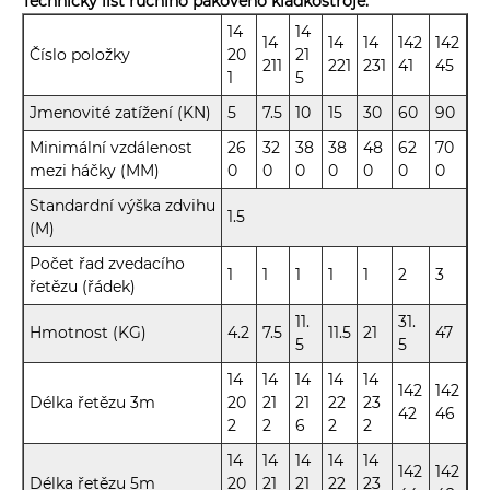
Technický list ručního pákového kladkostroje.
14
14
14
14
14
142
142
Číslo položky
20
21
211
221
231
41
45
1
5
Jmenovité zatížení (KN)
5
7.5
10
15
30
60
90
Minimální vzdálenost
26
32
38
38
48
62
70
mezi háčky (MM)
0
0
0
0
0
0
0
Standardní výška zdvihu
1.5
(M)
Počet řad zvedacího
1
1
1
1
1
2
3
řetězu (řádek)
11.
31.
Hmotnost (KG)
4.2
7.5
11.5
21
47
5
5
14
14
14
14
14
142
142
Délka řetězu 3m
20
21
21
22
23
42
46
2
2
6
2
2
14
14
14
14
14
142
142
Délka řetězu 5m
20
21
21
22
23