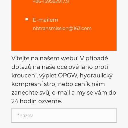
+86-15958291731
E-mailem

nbtransmission@163.com
Vítejte na našem webu! V případě
dotazů na naše ocelové lano proti
kroucení, výplet OPGW, hydraulický
kompresní stroj nebo ceník nám
zanechte svůj e-mail a my se vám do
24 hodin ozveme.