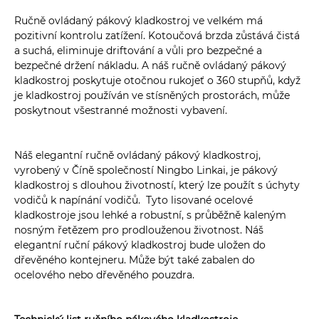
Ručně ovládaný pákový kladkostroj ve velkém má
pozitivní kontrolu zatížení. Kotoučová brzda zůstává čistá
a suchá, eliminuje driftování a vůli pro bezpečné a
bezpečné držení nákladu. A náš ručně ovládaný pákový
kladkostroj poskytuje otočnou rukojeť o 360 stupňů, když
je kladkostroj používán ve stísněných prostorách, může
poskytnout všestranné možnosti vybavení.
Náš elegantní ručně ovládaný pákový kladkostroj,
vyrobený v Číně společností Ningbo Linkai, je pákový
kladkostroj s dlouhou životností, který lze použít s úchyty
vodičů k napínání vodičů. Tyto lisované ocelové
kladkostroje jsou lehké a robustní, s průběžně kaleným
nosným řetězem pro prodlouženou životnost. Náš
elegantní ruční pákový kladkostroj bude uložen do
dřevěného kontejneru. Může být také zabalen do
ocelového nebo dřevěného pouzdra.