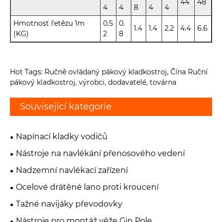
44
48
4
4
8
4
4
Hmotnost řetězu 1m
0.5
0.
1.4
1.4
2.2
4.4
6.6
(KG)
2
8
Hot Tags: Ručně ovládaný pákový kladkostroj, Čína Ruční
pákový kladkostroj, výrobci, dodavatelé, továrna
Související kategorie
Napínací kladky vodičů
Nástroje na navlékání přenosového vedení
Nadzemní navlékací zařízení
Ocelové drátěné lano proti kroucení
Tažné navijáky převodovky
Nástroje pro montáž věže Gin Pole