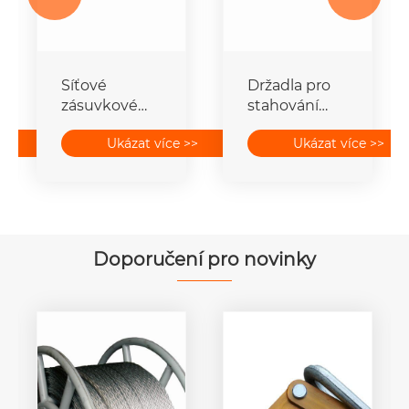
í
Síťové
Držadla pro
zásuvkové
stahování
spoje vodičů
kabelů
>>
Ukázat více >>
Ukázat více >>
Doporučení pro novinky