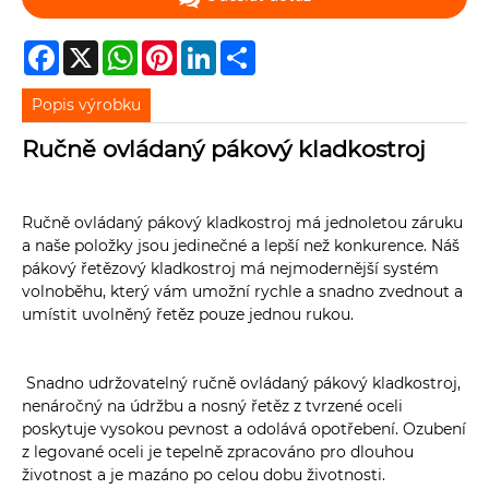
Facebook
X
WhatsApp
Pinterest
LinkedIn
Share
Popis výrobku
Ručně ovládaný pákový kladkostroj
Ručně ovládaný pákový kladkostroj má jednoletou záruku
a naše položky jsou jedinečné a lepší než konkurence. Náš
pákový řetězový kladkostroj má nejmodernější systém
volnoběhu, který vám umožní rychle a snadno zvednout a
umístit uvolněný řetěz pouze jednou rukou.
Snadno udržovatelný ručně ovládaný pákový kladkostroj,
nenáročný na údržbu a nosný řetěz z tvrzené oceli
poskytuje vysokou pevnost a odolává opotřebení. Ozubení
z legované oceli je tepelně zpracováno pro dlouhou
životnost a je mazáno po celou dobu životnosti.