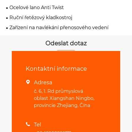
Ocelové lano Anti Twist
Ruční řetězový kladkostroj
Zařízení na navlékání přenosového vedení
Odeslat dotaz
Kontaktní informace
Adresa

č. 6, 1. Rd průmyslová
oblast Xiangshan Ningbo,
provincie Zhejiang, Čína
Tel
