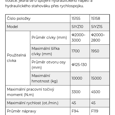
vodiče. jedná se o spojení hydraulického napětí a
hydraulického stahováku přes rychlospojku.
Číslo položky
15155
15158
Model
SIYZ10
SIYZ15
Φ2000–
Φ2000–
Průměr cívky (mm)
3000
2800
Maximální šířka
1700
1950
cívky (mm)
Použitelná
cívka
Průměr otvoru osy
Φ125-130
(mm)
Maximální
10000
15000
hmotnost (kg)
Maximální pracovní točivý
3300
4500
moment (N.m)
Maximální rychlost (ot./min.)
45
45
Průměr nápravy
F94
F119