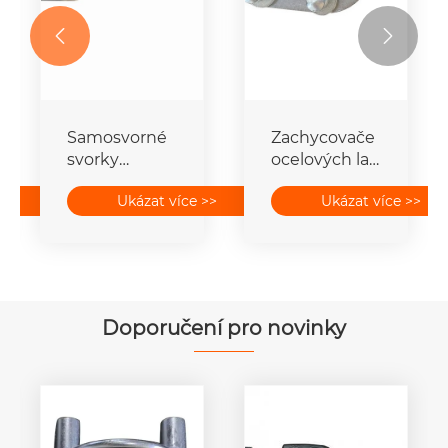


Samosvorné
Zachycovače
svorky
ocelových lan
zemního
proti
>>
Ukázat více >>
Ukázat více >>
drátu
kroucení
Doporučení pro novinky