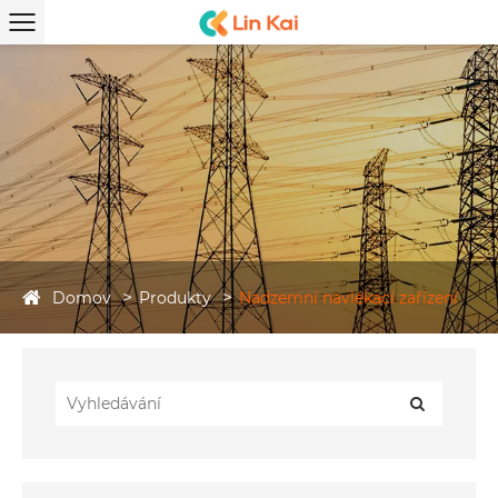
Domov
Produkty
Nadzemní navlékací zařízení