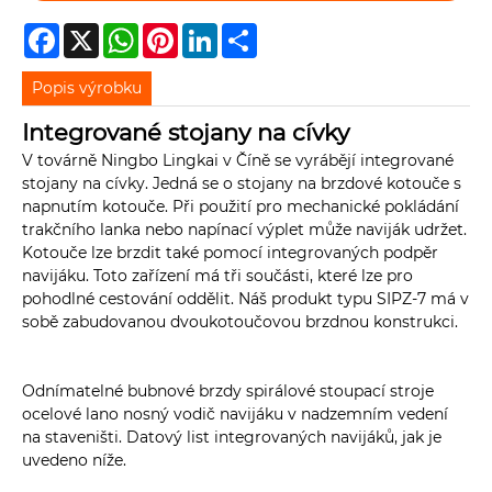
Facebook
X
WhatsApp
Pinterest
LinkedIn
Share
Popis výrobku
Integrované stojany na cívky
V továrně Ningbo Lingkai v Číně se vyrábějí integrované
stojany na cívky. Jedná se o stojany na brzdové kotouče s
napnutím kotouče. Při použití pro mechanické pokládání
trakčního lanka nebo napínací výplet může naviják udržet.
Kotouče lze brzdit také pomocí integrovaných podpěr
navijáku. Toto zařízení má tři součásti, které lze pro
pohodlné cestování oddělit. Náš produkt typu SIPZ-7 má v
sobě zabudovanou dvoukotoučovou brzdnou konstrukci.
Odnímatelné bubnové brzdy spirálové stoupací stroje
ocelové lano nosný vodič navijáku v nadzemním vedení
na staveništi. Datový list integrovaných navijáků, jak je
uvedeno níže.