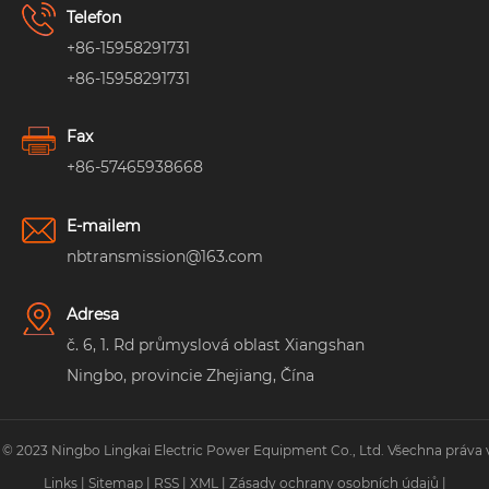
Telefon
+86-15958291731
+86-15958291731
Fax
+86-57465938668
E-mailem
nbtransmission@163.com
Adresa
č. 6, 1. Rd průmyslová oblast Xiangshan
Ningbo, provincie Zhejiang, Čína
 © 2023 Ningbo Lingkai Electric Power Equipment Co., Ltd. Všechna práva 
Links
|
Sitemap
|
RSS
|
XML
|
Zásady ochrany osobních údajů
|