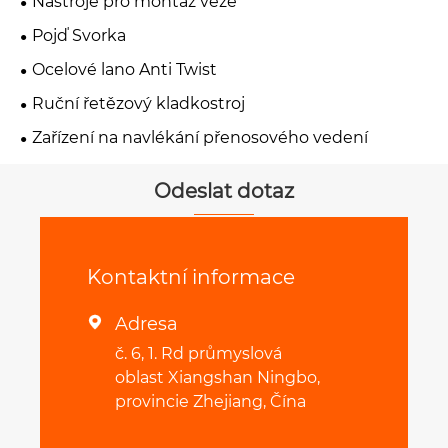
Nástroje pro montáž věže
Pojď Svorka
Ocelové lano Anti Twist
Ruční řetězový kladkostroj
Zařízení na navlékání přenosového vedení
Odeslat dotaz
Kontaktní informace
Adresa

č. 6, 1. Rd průmyslová
oblast Xiangshan Ningbo,
provincie Zhejiang, Čína