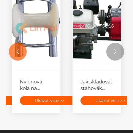


Nylonová
Jak skladovat
kola na
stahovák
zemnící
kabelového
>>
Ukázat více >>
Ukázat více >>
válečky
navijáku？