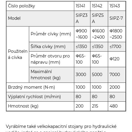
Číslo položky
15141
15142
15143
SIPZ3
SIPZ5
Model
SIPZ-7
A
A
Φ900
Φ1600
Φ1800
Průměr cívky (mm)
~1600
~2400
~2500
Šířka cívky (mm)
≤1350
≤1350
≤1700
Použiteln
Průměr otvoru pro
Φ65-
Φ65-
á cívka
Φ120
nápravu (mm)
100
100
Maximální
3000
5000
7000
hmotnost (kg)
Brzdný moment (N·m)
1000
1000
2000
Výplatní rychlost (m/min)
80
80
80
Hmotnost (kg)
200
215
480
Vyrábíme také velkokapacitní stojany pro hydraulické