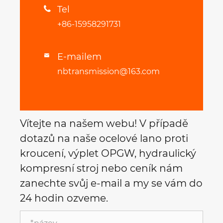
Tel

+86-15958291731
E-mailem

nbtransmission@163.com
Vítejte na našem webu! V případě
dotazů na naše ocelové lano proti
kroucení, výplet OPGW, hydraulický
kompresní stroj nebo ceník nám
zanechte svůj e-mail a my se vám do
24 hodin ozveme.