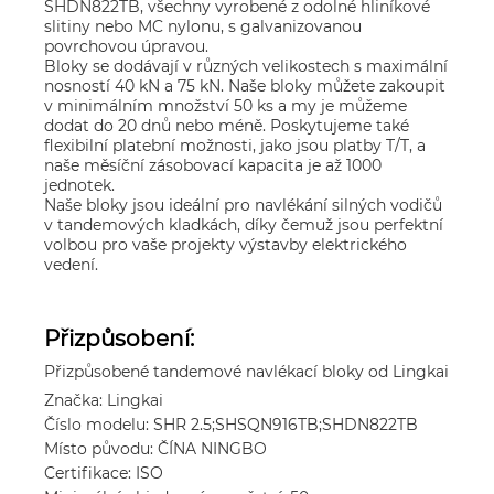
SHDN822TB, všechny vyrobené z odolné hliníkové
slitiny nebo MC nylonu, s galvanizovanou
povrchovou úpravou.
Bloky se dodávají v různých velikostech s maximální
nosností 40 kN a 75 kN. Naše bloky můžete zakoupit
v minimálním množství 50 ks a my je můžeme
dodat do 20 dnů nebo méně. Poskytujeme také
flexibilní platební možnosti, jako jsou platby T/T, a
naše měsíční zásobovací kapacita je až 1000
jednotek.
Naše bloky jsou ideální pro navlékání silných vodičů
v tandemových kladkách, díky čemuž jsou perfektní
volbou pro vaše projekty výstavby elektrického
vedení.
Přizpůsobení:
Přizpůsobené tandemové navlékací bloky od Lingkai
Značka: Lingkai
Číslo modelu: SHR 2.5;SHSQN916TB;SHDN822TB
Místo původu: ČÍNA NINGBO
Certifikace: ISO