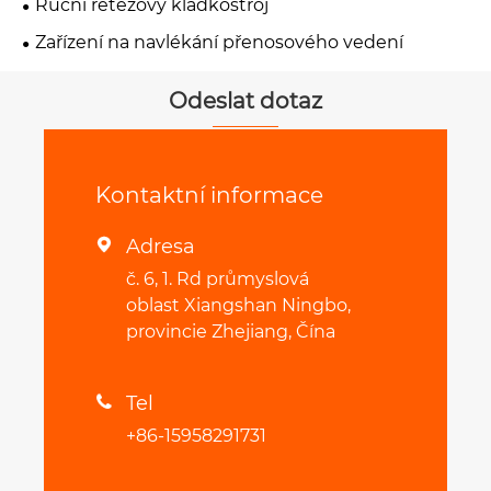
Ruční řetězový kladkostroj
Zařízení na navlékání přenosového vedení
Odeslat dotaz
Kontaktní informace
Adresa

č. 6, 1. Rd průmyslová
oblast Xiangshan Ningbo,
provincie Zhejiang, Čína
Tel

+86-15958291731