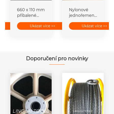
660 x 110 mm
Nylonové
přibalené
jednořemenice
vodičové
ACSR
>>
Ukázat více >>
Ukázat více >>
strunové
vodičové
bloky pro
strunné
přenosové
bloky
vedení
Doporučení pro novinky