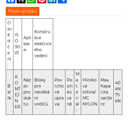
Popis výrobku
O
sv
Konstru
ě
IS
Apli
kce
d
O
kac
elektrick
č
90
e:
ého
e
01
vedení
ní
:
M
K
Náz
Bloky
Pov
Po
a
Hliníko
Max.
O
40
B
ev
pro
rcho
zin
t
vá
Kapa
NT
kN
al
pro
navléká
vá
ko
e
slitina/
cita
EJ
75
ík:
duk
ní
úpra
va
ri
MC
zatíže
N
kN
tu:
vodičů
va:
né
ál
NYLON
ní:
ER
: