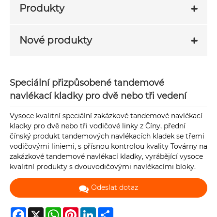
Produkty
Nové produkty
Speciální přizpůsobené tandemové
navlékací kladky pro dvě nebo tři vedení
Vysoce kvalitní speciální zakázkové tandemové navlékací
kladky pro dvě nebo tři vodičové linky z Číny, přední
čínský produkt tandemových navlékacích kladek se třemi
vodičovými liniemi, s přísnou kontrolou kvality Továrny na
zakázkové tandemové navlékací kladky, vyrábějící vysoce
kvalitní produkty s dvouvodičovými navlékacími bloky.
Odeslat dotaz
Facebook
X
WhatsApp
Pinterest
LinkedIn
Share