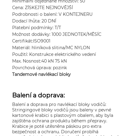
Minimální objednané množství: 50
Cena: ZÍSKEJTE NEJNOVĚJŠÍ
Podrobnosti o balení: V KONTEJNERU
Dodací lhůta: 20 DNÍ
Platební podmínky: T/T
Možnost dodávky: 1000 JEDNOTEK/MĚSÍC
Certifikát:ISO9001
Materiál: hliníková slitina/MC NYLON
Použití: Konstrukce elektrického vedení
Max. Nosnost:40 kN 75 kN
Povrchová úprava: pozink
Tandemové navlékací bloky
Balení a doprava:
Balení a doprava pro navlékací bloky vodičů:
Stringingové bloky vodičů jsou baleny v pevné
kartonové krabici s plastovým obalem, aby byla
zajištěna ochrana produktu během přepravy.
Krabice je poté utěsněna páskou pro extra
bezpečnost a ochranu. Doručení probíhá