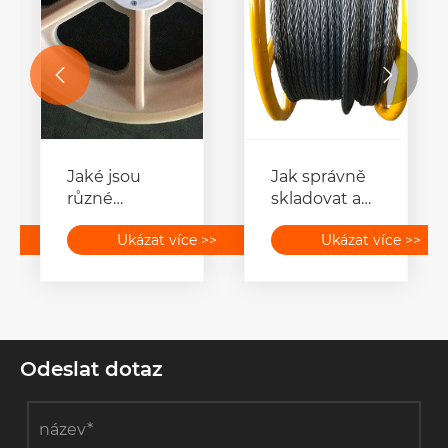


n
Jaké jsou
Jak správně
různé
skladovat a
velikosti
přepravovat
více >>
Ukázat více >>
Ukázat více >
tažných
nástroje na
kladek
navlékání
nylonových
vodičů, aby
kladek?
byla zajištěna
trvanlivost?
Odeslat dotaz