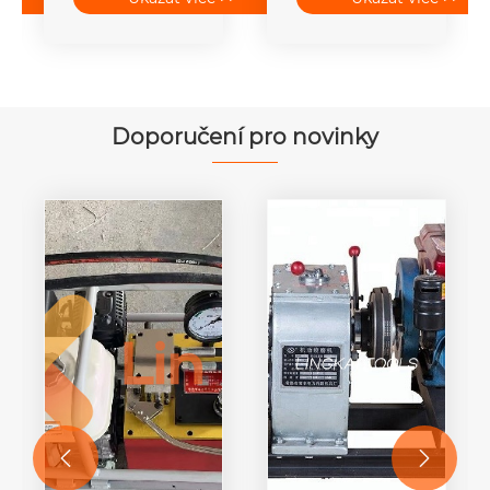
Nylonová
Speakves
kladka
Seabled Wire
Kladka 1-3
Cidictor
kladka
Crimbor
Průměr 1160
Criling Block
mm
Block
Doporučení pro novinky

