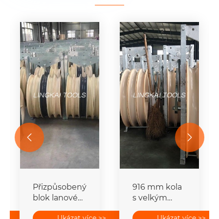


Přizpůsobený
916 mm kola
blok lanové
s velkým
kladky
průměrem
>>
Ukázat více >>
Ukázat více >>