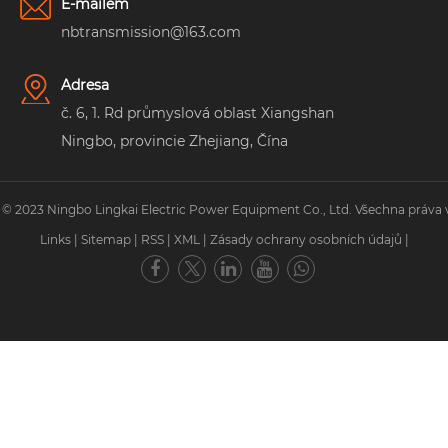
E-mailem
nbtransmission@163.com
Adresa
č. 6, 1. Rd průmyslová oblast Xiangshan
Ningbo, provincie Zhejiang, Čína
 © 2023 Ningbo Lingkai Electric Power Equipment Co., Ltd. Všechna práva 
Links
|
Sitemap
|
RSS
|
XML
|
Zásady ochrany osobních údajů
|