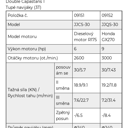
Tupé navijáky (3T)
Položka č.
09151
09152
Model
JJCS-30
JJQS-30
Dieselový
Honda
Model motoru
motor R175
GX270
Výkon motoru (hp)
6
9
Otáčky motoru (ot./min.)
2600
3000
posouv
30/5.7
30/7.43
ám se
II
18.9/9.1
19.2/11.8
směna
Tažná síla (KN) /
Rychlost tahu (m/min)
III
7.6/22.7
7.2/31.4
směna
Zpětný
-/6.5
-/8.4
posun
Průměr navijáku (mm)
Φ240
Φ240