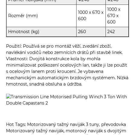
1000 x
1000 x 670 x
Rozměr (mm)
670 x
600
600
Hmotnost (kg)
260
242
Použití: Používá se pro montáž věží, zvedání zboží,
navlékání vodičů nebo zemnících drátů při stavbě linek.
Vlastnosti: Dvojitá konstrukce kola by mohla
minimalizovat poškození ocelových lan, takže ji lze použít
s ocelovým lanem proti kroucení. Je vybavena
mechanickým automatickým brzdovým systémem. Nízká
hmotnost, snadná obsluha a údržba.
Hot Tags: Motorizovaný tažný naviják 3 tuny, převodovka
Motorizovaný tažný naviják, motorový naviják s dvojitým