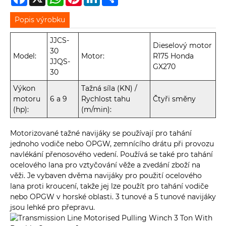
Popis výrobku
JJCS-
Dieselový motor
30
Model:
Motor:
R175 Honda
JJQS-
GX270
30
Výkon
Tažná síla (KN) /
motoru
6 a 9
Rychlost tahu
Čtyři směny
(hp):
(m/min):
Motorizované tažné navijáky se používají pro tahání
jednoho vodiče nebo OPGW, zemnícího drátu při provozu
navlékání přenosového vedení. Používá se také pro tahání
ocelového lana pro vztyčování věže a zvedání zboží na
věži. Je vybaven dvěma navijáky pro použití ocelového
lana proti kroucení, takže jej lze použít pro tahání vodiče
nebo OPGW v horské oblasti. 3 tunové a 5 tunové navijáky
jsou lehké pro přepravu.