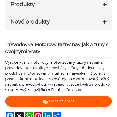
Produkty
Nové produkty
Převodovka Motorový tažný naviják 3 tuny s
dvojitými vraty
Vysoce kvalitní 3tunový motorizovaný tažný naviják s
převodovkou s dvojitými navijáky z Číny, přední čínský
produkt s motorizovaným tahacím navijákem 3 tuny, s
přísnou kontrolou kvality továrny na motorizovaný tažný
naviják s převodovkou, vyrábějící vysoce kvalitní produkty
s motorovým navijákem Double Capastans.
Odeslat dotaz
Facebook
X
WhatsApp
Pinterest
LinkedIn
Share