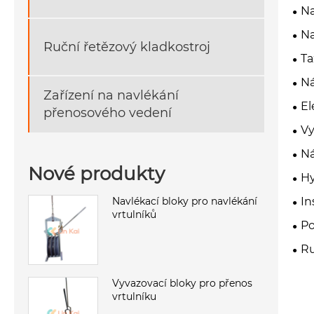
Na
Na
Ruční řetězový kladkostroj
Ta
Ná
Zařízení na navlékání
El
přenosového vedení
Vy
Ná
Nové produkty
Hy
Navlékací bloky pro navlékání
In
vrtulníků
Po
Ru
Vyvazovací bloky pro přenos
vrtulníku