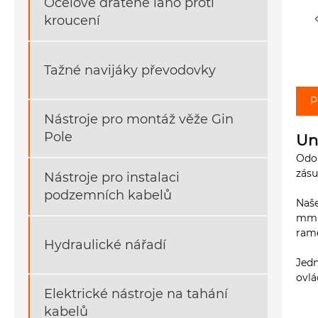
Ocelové drátěné lano proti
kroucení
Tažné navijáky převodovky
P
Nástroje pro montáž věže Gin
Pole
Un
Odol
zás
Nástroje pro instalaci
podzemních kabelů
Naše
mm. 
rame
Hydraulické nářadí
Jedn
ovlá
Elektrické nástroje na tahání
kabelů