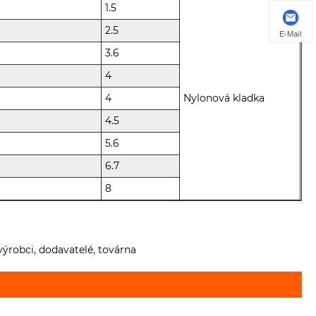
1.5
2.5
E-Mail
3.6
4
4
Nylonová kladka
4.5
5.6
6.7
8
výrobci, dodavatelé, továrna