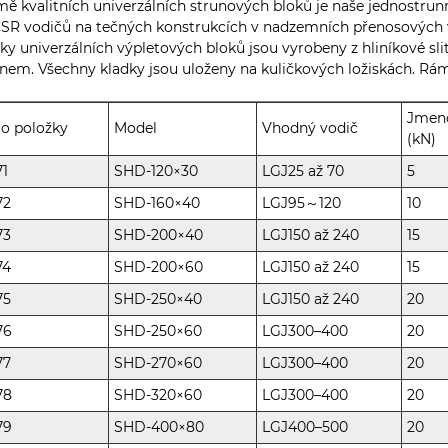
ě kvalitních univerzálních strunových bloků je naše jednostru
SR vodičů na tečných konstrukcích v nadzemních přenosových 
ky univerzálních výpletových bloků jsou vyrobeny z hliníkové
nem. Všechny kladky jsou uloženy na kuličkových ložiskách. Rám
Jmeno
lo položky
Model
Vhodný vodič
(kN)
71
SHD-120×30
LGJ25 až 70
5
72
SHD-160×40
LGJ95～120
10
73
SHD-200×40
LGJ150 až 240
15
74
SHD-200×60
LGJ150 až 240
15
75
SHD-250×40
LGJ150 až 240
20
76
SHD-250×60
LGJ300–400
20
77
SHD-270×60
LGJ300–400
20
78
SHD-320×60
LGJ300–400
20
79
SHD-400×80
LGJ400–500
20