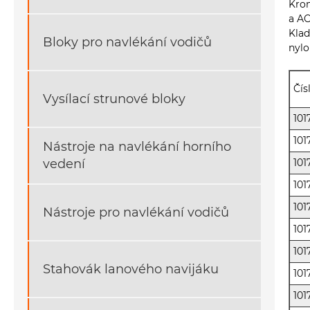
Krom
a AC
Klad
Bloky pro navlékání vodičů
nylo
Čís
Vysílací strunové bloky
101
101
Nástroje na navlékání horního
vedení
101
101
101
Nástroje pro navlékání vodičů
101
101
Stahovák lanového navijáku
101
101