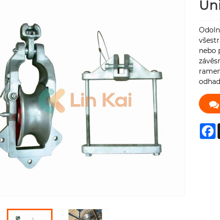
Uni
Odolné
všestr
nebo 
závěs
ramen
odhad
F