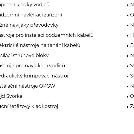
pínací kladky vodičů
N
dzemní navlékací zařízení
O
žné navijáky převodovky
N
stroje pro instalaci podzemních kabelů
H
ektrické nástroje na tahání kabelů
B
sílací strunové bloky
N
stroje pro navlékání vodičů
S
draulický krimpovací nástroj
S
stalační nástroje OPGW
N
jď Svorka
O
ční řetězový kladkostroj
Z