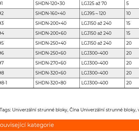
91
SHDN-120×30
LGJ25 až 70
5
92
SHDN-160×40
LGJ95～120
10
93
SHDN-200×40
LGJ150 až 240
15
94
SHDN-200×60
LGJ150 až 240
15
95
SHDN-250×40
LGJ150 až 240
20
96
SHDN-250×60
LGJ300–400
20
97
SHDN-270×60
LGJ300–400
20
98
SHDN-320×60
LGJ300–400
20
98-1
SHDN-320×80
LGJ300–400
20
Tags: Univerzální strunné bloky, Čína Univerzální strunné bloky, 
ouvisející kategorie