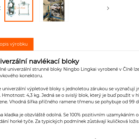
opis výrobku
iverzální navlékací bloky
né univerzální strunné bloky Ningbo Lingkai vyrobené v Číně l
uvkového konektoru.
 univerzální výpletové bloky s jednoletou zárukou se vyznačuj
Hmotnost: 4,3 kg. Jedná se o svislý blok, který je buď použit v
ne. Vhodná šířka příčného ramene třmenu se pohybuje od 99 d
a kladka je obzvláště odolná. Se 100% pozitivním uzamykáním o
dání horké tyče. Za typických podmínek zůstávají kuličková lož