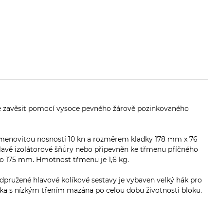
ze zavěsit pomocí vysoce pevného žárově pozinkovaného
í jmenovitou nosností 10 kn a rozměrem kladky 178 mm x 76
 hlavě izolátorové šňůry nebo připevněn ke třmenu příčného
o 175 mm. Hmotnost třmenu je 1,6 kg.
dpružené hlavové kolíkové sestavy je vybaven velký hák pro
iska s nízkým třením mazána po celou dobu životnosti bloku.