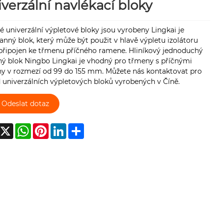
verzální navlékací bloky
 univerzální výpletové bloky jsou vyrobeny Lingkai je
anný blok, který může být použit v hlavě výpletu izolátoru
připojen ke třmenu příčného ramene. Hliníkový jednoduchý
ný blok Ningbo Lingkai je vhodný pro třmeny s příčnými
y v rozmezí od 99 do 155 mm. Můžete nás kontaktovat pro
 univerzálních výpletových bloků vyrobených v Číně.
Odeslat dotaz
acebook
X
WhatsApp
Pinterest
LinkedIn
Share