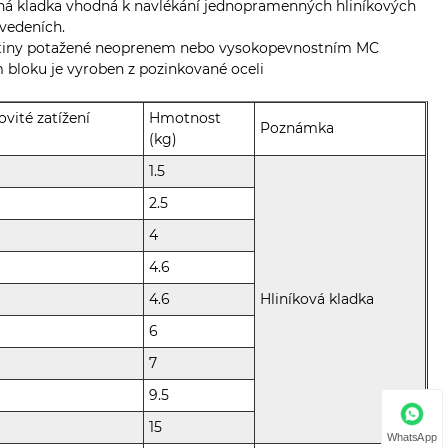
nná kladka vhodná k navlékání jednopramenných hliníkových
vedeních.
 slitiny potažené neoprenem nebo vysokopevnostním MC
 bloku je vyroben z pozinkované oceli
vité zatížení
Hmotnost
Poznámka
(kg)
1.5
2.5
4
4.6
4.6
Hliníková kladka
6
7
9.5
15
WhatsApp