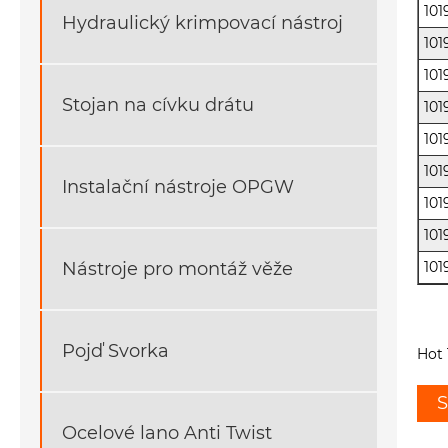
101
Hydraulický krimpovací nástroj
101
101
Stojan na cívku drátu
101
101
101
Instalační nástroje OPGW
101
101
Nástroje pro montáž věže
101
Pojď Svorka
Hot 
S
Ocelové lano Anti Twist