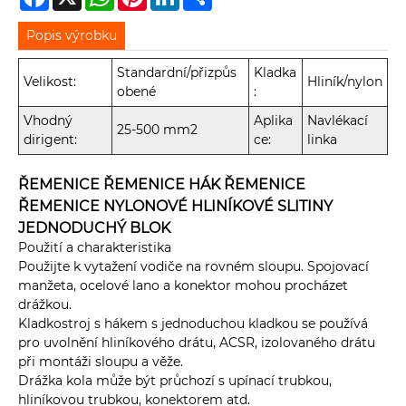
Popis výrobku
Standardní/přizpůs
Kladka
Velikost:
Hliník/nylon
obené
:
Vhodný
Aplika
Navlékací
25-500 mm2
dirigent:
ce:
linka
ŘEMENICE ŘEMENICE HÁK ŘEMENICE
ŘEMENICE NYLONOVÉ HLINÍKOVÉ SLITINY
JEDNODUCHÝ BLOK
Použití a charakteristika
Použijte k vytažení vodiče na rovném sloupu. Spojovací
manžeta, ocelové lano a konektor mohou procházet
drážkou.
Kladkostroj s hákem s jednoduchou kladkou se používá
pro uvolnění hliníkového drátu, ACSR, izolovaného drátu
při montáži sloupu a věže.
Drážka kola může být průchozí s upínací trubkou,
hliníkovou trubkou, konektorem atd.