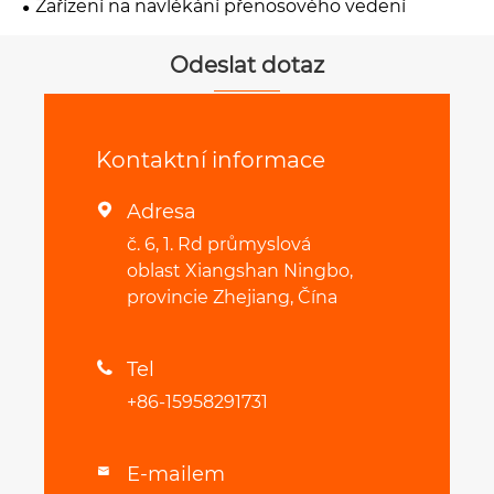
Zařízení na navlékání přenosového vedení
Odeslat dotaz
Kontaktní informace
Adresa

č. 6, 1. Rd průmyslová
oblast Xiangshan Ningbo,
provincie Zhejiang, Čína
Tel

+86-15958291731
E-mailem
