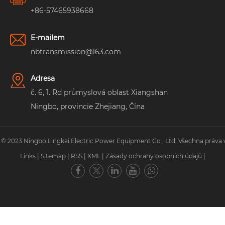
+86-57465938668
E-mailem
nbtransmission@163.com
Adresa
č. 6, 1. Rd průmyslová oblast Xiangshan
Ningbo, provincie Zhejiang, Čína
 © 2023 Ningbo Lingkai Electric Power Equipment Co., Ltd. Všechna práva 
Links
|
Sitemap
|
RSS
|
XML
|
Zásady ochrany osobních údajů
|