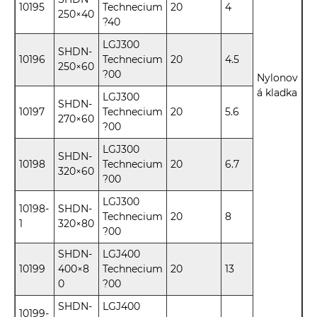
10195
Technecium
20
4
250×40
?40
LGJ300
SHDN-
10196
Technecium
20
4.5
250×60
?00
Nylonov
á kladka
LGJ300
SHDN-
10197
Technecium
20
5.6
270×60
?00
LGJ300
SHDN-
10198
Technecium
20
6.7
320×60
?00
LGJ300
10198-
SHDN-
Technecium
20
8
1
320×80
?00
SHDN-
LGJ400
10199
400×8
Technecium
20
13
0
?00
SHDN-
LGJ400
10199-