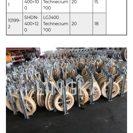
400×10
Technecium
20
15
1
0
?00
SHDN-
LGJ400
10199-
400×12
Technecium
20
18
2
0
?00