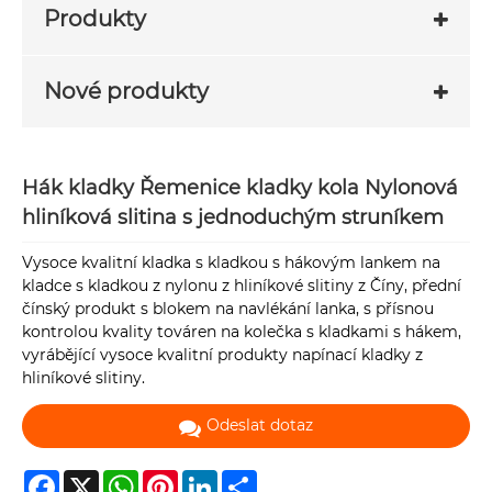
Produkty
Nové produkty
Hák kladky Řemenice kladky kola Nylonová
hliníková slitina s jednoduchým struníkem
Vysoce kvalitní kladka s kladkou s hákovým lankem na
kladce s kladkou z nylonu z hliníkové slitiny z Číny, přední
čínský produkt s blokem na navlékání lanka, s přísnou
kontrolou kvality továren na kolečka s kladkami s hákem,
vyrábějící vysoce kvalitní produkty napínací kladky z
hliníkové slitiny.
Odeslat dotaz
Facebook
X
WhatsApp
Pinterest
LinkedIn
Share