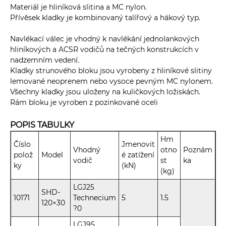
Materiál je hliníková slitina a MC nylon.
Přívěsek kladky je kombinovaný talířový a hákový typ.
Navlékací válec je vhodný k navlékání jednolankových
hliníkových a ACSR vodičů na tečných konstrukcích v
nadzemním vedení.
Kladky strunového bloku jsou vyrobeny z hliníkové slitiny
lemované neoprenem nebo vysoce pevným MC nylonem.
Všechny kladky jsou uloženy na kuličkových ložiskách.
Rám bloku je vyroben z pozinkované oceli
POPIS TABULKY
Hm
Číslo
Jmenovit
Vhodný
otno
Poznám
polož
Model
é zatížení
vodič
st
ka
ky
(kN)
(kg)
LGJ25
SHD-
10171
Technecium
5
1.5
120×30
?0
LGJ95