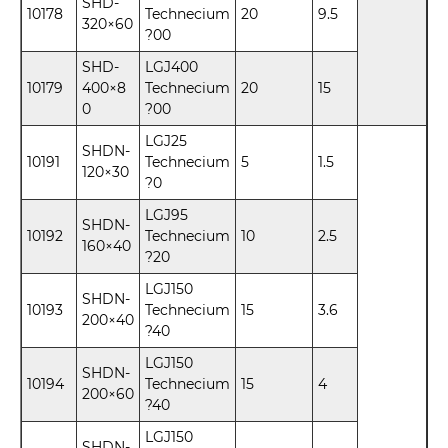
SHD-
10178
Technecium
20
9.5
320×60
?00
SHD-
LGJ400
10179
400×8
Technecium
20
15
0
?00
LGJ25
SHDN-
10191
Technecium
5
1.5
120×30
?0
LGJ95
SHDN-
10192
Technecium
10
2.5
160×40
?20
LGJ150
SHDN-
10193
Technecium
15
3.6
200×40
?40
LGJ150
SHDN-
10194
Technecium
15
4
200×60
?40
LGJ150
SHDN-