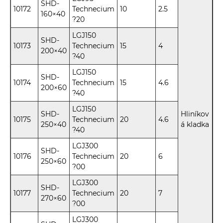
SHD-
10172
Technecium
10
2.5
160×40
?20
LGJ150
SHD-
10173
Technecium
15
4
200×40
?40
LGJ150
SHD-
10174
Technecium
15
4.6
200×60
?40
LGJ150
SHD-
Hliníkov
10175
Technecium
20
4.6
250×40
á kladka
?40
LGJ300
SHD-
10176
Technecium
20
6
250×60
?00
LGJ300
SHD-
10177
Technecium
20
7
270×60
?00
LGJ300