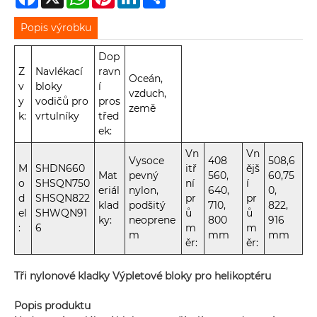
Popis výrobku
Dop
Z
Navlékací
ravn
Oceán,
v
bloky
í
vzduch,
y
vodičů pro
pros
země
k:
vrtulníky
třed
ek:
Vn
Vn
Vysoce
408
508,6
M
SHDN660
itř
ějš
Mat
pevný
560,
60,75
o
SHSQN750
ní
í
eriál
nylon,
640,
0,
d
SHSQN822
pr
pr
klad
podšitý
710,
822,
el
SHWQN91
ů
ů
ky:
neoprene
800
916
:
6
m
m
m
mm
mm
ěr:
ěr:
Tři nylonové kladky Výpletové bloky pro helikoptéru
Popis produktu