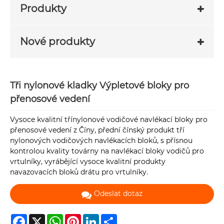
Produkty
Nové produkty
Tři nylonové kladky Výpletové bloky pro
přenosové vedení
Vysoce kvalitní třínylonové vodičové navlékací bloky pro
přenosové vedení z Číny, přední čínský produkt tří
nylonových vodičových navlékacích bloků, s přísnou
kontrolou kvality továrny na navlékací bloky vodičů pro
vrtulníky, vyrábějící vysoce kvalitní produkty
navazovacích bloků drátu pro vrtulníky.
Odeslat dotaz
Facebook
X
WhatsApp
Pinterest
LinkedIn
Share