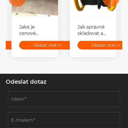
Jaké je
Jak správně
cenové
skladovat a
rozpětí 50 kN
přepravovat
>>
Ukázat více >>
Ukázat více >>
navijáku pro
nástroje na
tahání
navlékání
kabelů?
vodičů, aby
byla zajištěna
trvanlivost?
Odeslat dotaz