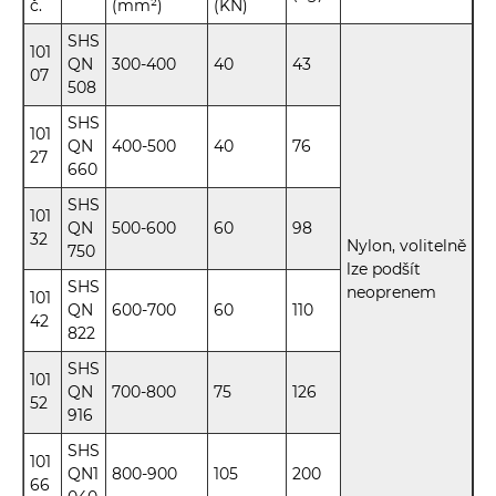
č.
(mm²)
(KN)
SHS
101
QN
300-400
40
43
07
508
SHS
101
QN
400-500
40
76
27
660
SHS
101
QN
500-600
60
98
32
Nylon, volitelně
750
lze podšít
SHS
neoprenem
101
QN
600-700
60
110
42
822
SHS
101
QN
700-800
75
126
52
916
SHS
101
QN1
800-900
105
200
66