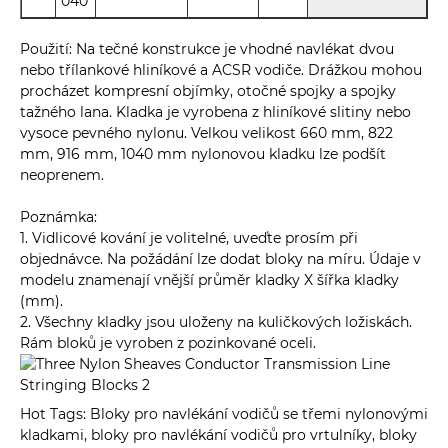
040
Použití: Na tečné konstrukce je vhodné navlékat dvou
nebo třílankové hliníkové a ACSR vodiče. Drážkou mohou
procházet kompresní objímky, otočné spojky a spojky
tažného lana. Kladka je vyrobena z hliníkové slitiny nebo
vysoce pevného nylonu. Velkou velikost 660 mm, 822
mm, 916 mm, 1040 mm nylonovou kladku lze podšít
neoprenem.
Poznámka:
1. Vidlicové kování je volitelné, uveďte prosím při
objednávce. Na požádání lze dodat bloky na míru. Údaje v
modelu znamenají vnější průměr kladky X šířka kladky
(mm).
2. Všechny kladky jsou uloženy na kuličkových ložiskách.
Rám bloků je vyroben z pozinkované oceli.
Hot Tags: Bloky pro navlékání vodičů se třemi nylonovými
kladkami, bloky pro navlékání vodičů pro vrtulníky, bloky