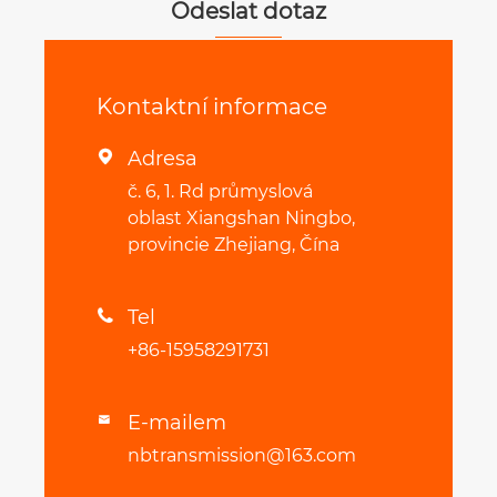
Odeslat dotaz
Kontaktní informace
Adresa

č. 6, 1. Rd průmyslová
oblast Xiangshan Ningbo,
provincie Zhejiang, Čína
Tel

+86-15958291731
E-mailem

nbtransmission@163.com