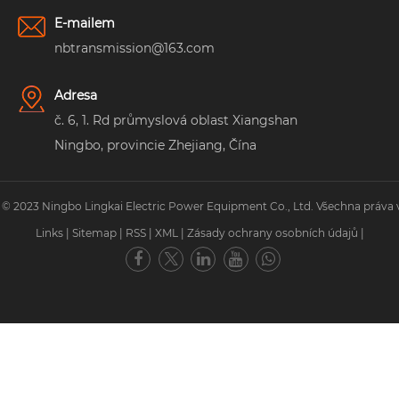
E-mailem
nbtransmission@163.com
Adresa
č. 6, 1. Rd průmyslová oblast Xiangshan
Ningbo, provincie Zhejiang, Čína
 © 2023 Ningbo Lingkai Electric Power Equipment Co., Ltd. Všechna práva 
Links
|
Sitemap
|
RSS
|
XML
|
Zásady ochrany osobních údajů
|