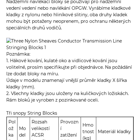
Nadzemní navlékací bloky se používají pro nadzemní
vedení vedení nebo navlékání OPGW. Vyrábíme kladkové
kladky z nylonu nebo hliníkové slitiny, oba druhy kladek
mohou být potaženy neoprenem, pro ochranu některých
speciálních druhů vodičů.
Poznámka:
1. Hákové kování, kulaté oko a vidlicové kování jsou
volitelné, prosím specifikujte při objednávce. Na požádání
lze dodat bloky na míru.
Údaje v modelu znamenají vnější průměr kladky X šířka
kladky (mm).
2. Všechny kladky jsou uloženy na kuličkových ložiskách.
Rám bloků je vyroben z pozinkované oceli.
Tři snopy String Blocks
Pol
Rozsah
Provozn
Hmo
ož
Mo
velikostí
í
tnost
Materiál kladky
ka
del
ACSR
zatížení
(kg)