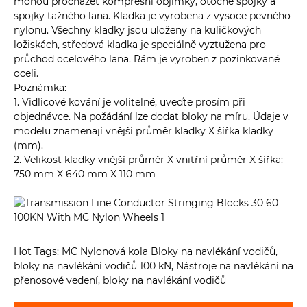
mohou procházet kompresní objímky, otočné spojky a
spojky tažného lana. Kladka je vyrobena z vysoce pevného
nylonu. Všechny kladky jsou uloženy na kuličkových
ložiskách, středová kladka je speciálně vyztužena pro
průchod ocelového lana. Rám je vyroben z pozinkované
oceli.
Poznámka:
1. Vidlicové kování je volitelné, uveďte prosím při
objednávce. Na požádání lze dodat bloky na míru. Údaje v
modelu znamenají vnější průměr kladky X šířka kladky
(mm).
2. Velikost kladky vnější průměr X vnitřní průměr X šířka:
750 mm X 640 mm X 110 mm
Hot Tags: MC Nylonová kola Bloky na navlékání vodičů,
bloky na navlékání vodičů 100 kN, Nástroje na navlékání na
přenosové vedení, bloky na navlékání vodičů