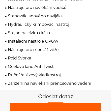
Nástroje pro navlékání vodičů
Stahovák lanového navijáku
Hydraulický krimpovací nástroj
Stojan na cívku drátu
Instalační nástroje OPGW
Nástroje pro montáž věže
Pojď Svorka
Ocelové lano Anti Twist
Ruční řetězový kladkostroj
Zařízení na navlékání přenosového vedení
Odeslat dotaz