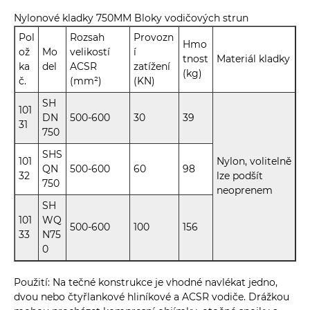
Nylonové kladky 750MM Bloky vodičových strun
Pol
Rozsah
Provozn
Hmo
ož
Mo
velikostí
í
tnost
Materiál kladky
ka
del
ACSR
zatížení
(kg)
č.
(mm²)
(KN)
SH
101
DN
500-600
30
39
31
750
SHS
101
Nylon, volitelně
QN
500-600
60
98
32
lze podšít
750
neoprenem
SH
101
WQ
500-600
100
156
33
N75
0
Použití: Na tečné konstrukce je vhodné navlékat jedno,
dvou nebo čtyřlankové hliníkové a ACSR vodiče. Drážkou