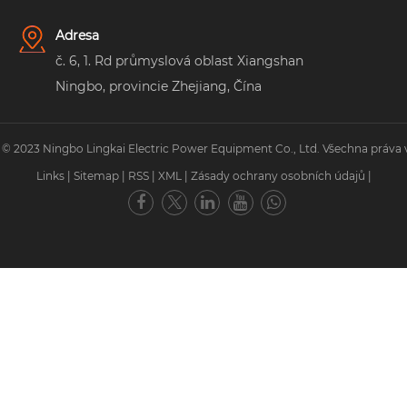
Adresa
č. 6, 1. Rd průmyslová oblast Xiangshan
Ningbo, provincie Zhejiang, Čína
 © 2023 Ningbo Lingkai Electric Power Equipment Co., Ltd. Všechna práva 
Links
|
Sitemap
|
RSS
|
XML
|
Zásady ochrany osobních údajů
|