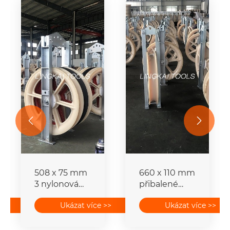


508 x 75 mm
660 x 110 mm
3 nylonová
přibalené
kolečka
vodičové
>>
Ukázat více >>
Ukázat více >>
přibalené
strunové
bloky
bloky pro
horního
přenosové