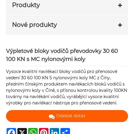
Produkty
Nové produkty
Výpletové bloky vodičů převodovky 30 60
100 KN s MC nylonovými koly
Vysoce kvalitní navlékací bloky vodičů pro přenosové
vedení 30 60 100 KN S nylonovými koly MC z Číny,
předním čínským produktem navlékacích bloků vodičů s
nylonovými koly v Číně, s přísnou kontrolou kvality 100KN
továrny na navlékání vodičů, vyrábějící vysoce kvalitní
výrobky pro navlékací nástroje pro přenosové vedení.
Odeslat dotaz
Facebook
X
WhatsApp
Pinterest
LinkedIn
Share