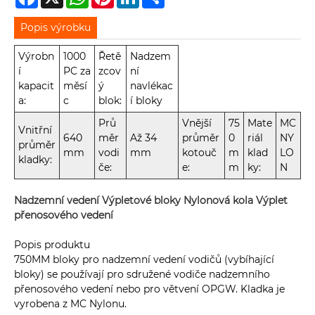
Popis výrobku
Výrobn
1000
Řetě
Nadzem
í
PC za
zcov
ní
kapacit
měsí
ý
navlékac
a:
c
blok:
í bloky
Prů
Vnější
75
Mate
MC
Vnitřní
640
měr
Až 34
průměr
0
riál
NY
průměr
mm
vodi
mm
kotouč
m
klad
LO
kladky:
če:
e:
m
ky:
N
Nadzemní vedení Výpletové bloky Nylonová kola Výplet
přenosového vedení
Popis produktu
750MM bloky pro nadzemní vedení vodičů (vybíhající
bloky) se používají pro sdružené vodiče nadzemního
přenosového vedení nebo pro větvení OPGW. Kladka je
vyrobena z MC Nylonu.