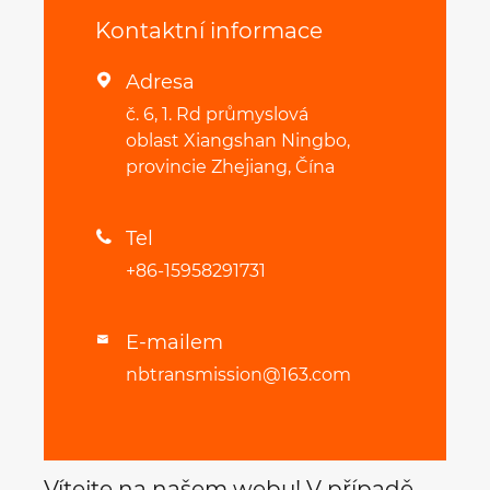
Kontaktní informace
Adresa

č. 6, 1. Rd průmyslová
oblast Xiangshan Ningbo,
provincie Zhejiang, Čína
Tel

+86-15958291731
E-mailem

nbtransmission@163.com
Vítejte na našem webu! V případě