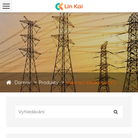
Domov
Produkty
Napínací kladky vodičů