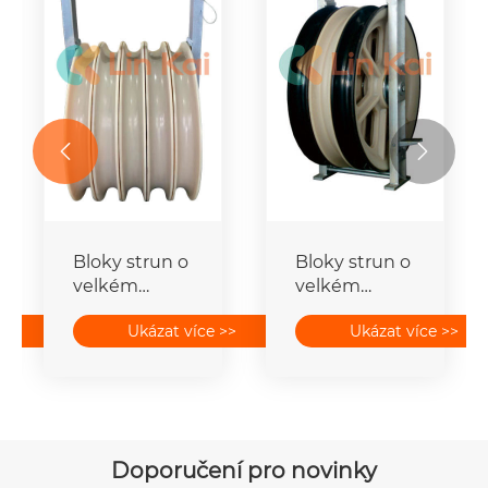


Bloky strun o
Bloky strun o
velkém
velkém
průměru 750
průměru 822
>>
Ukázat více >>
Ukázat více >>
mm
mm
Doporučení pro novinky