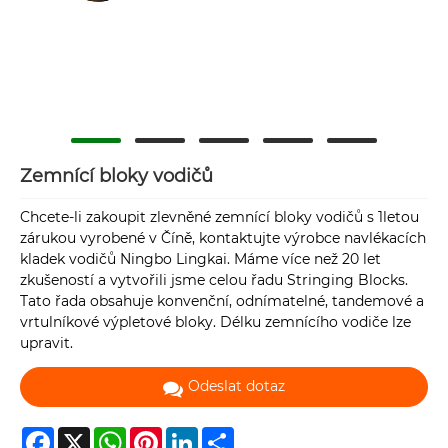
Zemnící bloky vodičů
Chcete-li zakoupit zlevněné zemnící bloky vodičů s 1letou
zárukou vyrobené v Číně, kontaktujte výrobce navlékacích
kladek vodičů Ningbo Lingkai. Máme více než 20 let
zkušeností a vytvořili jsme celou řadu Stringing Blocks.
Tato řada obsahuje konvenční, odnímatelné, tandemové a
vrtulníkové výpletové bloky. Délku zemnícího vodiče lze
upravit.
Odeslat dotaz
Facebook
X
WhatsApp
Pinterest
LinkedIn
Share