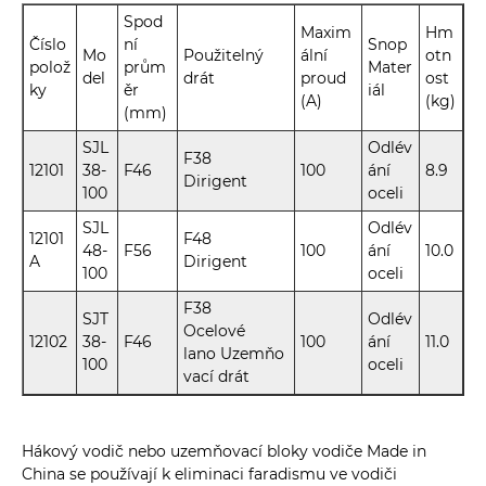
Spod
Maxim
Hm
Číslo
ní
Snop
Mo
Použitelný
ální
otn
polož
prům
Mater
del
drát
proud
ost
ky
ěr
iál
(A)
(kg)
(mm)
SJL
Odlév
F38
12101
38-
F46
100
ání
8.9
Dirigent
100
oceli
SJL
Odlév
12101
F48
48-
F56
100
ání
10.0
A
Dirigent
100
oceli
F38
SJT
Odlév
Ocelové
12102
38-
F46
100
ání
11.0
lano Uzemňo
100
oceli
vací drát
Hákový vodič nebo uzemňovací bloky vodiče Made in
China se používají k eliminaci faradismu ve vodiči