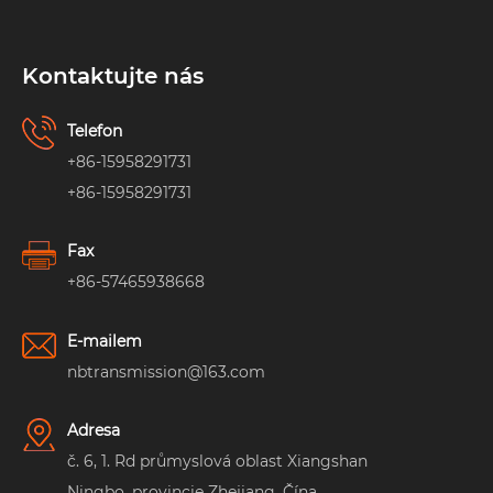
Kontaktujte nás
Telefon
+86-15958291731
+86-15958291731
Fax
+86-57465938668
E-mailem
nbtransmission@163.com
Adresa
č. 6, 1. Rd průmyslová oblast Xiangshan
Ningbo, provincie Zhejiang, Čína