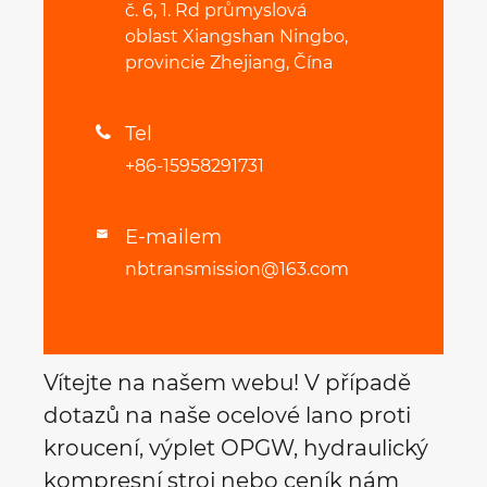
č. 6, 1. Rd průmyslová
oblast Xiangshan Ningbo,
provincie Zhejiang, Čína
Tel

+86-15958291731
E-mailem

nbtransmission@163.com
Vítejte na našem webu! V případě
dotazů na naše ocelové lano proti
kroucení, výplet OPGW, hydraulický
kompresní stroj nebo ceník nám