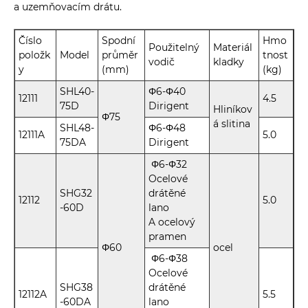
a uzemňovacím drátu.
Číslo
Spodní
Hmo
Použitelný
Materiál
položk
Model
průměr
tnost
vodič
kladky
y
(mm)
(kg)
SHL40-
Φ6-Φ40
12111
4.5
75D
Dirigent
Hliníkov
Φ75
á slitina
SHL48-
Φ6-Φ48
12111A
5.0
75DA
Dirigent
Φ6-Φ32
Ocelové
SHG32
drátěné
12112
5.0
-60D
lano
A ocelový
pramen
Φ60
ocel
Φ6-Φ38
Ocelové
SHG38
drátěné
12112A
5.5
-60DA
lano