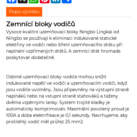
Popis výrobku
Zemnící bloky vodičů
Vysoce kvalitní uzemňovací bloky Ningbo Lingkai od
Ningbo se používají k eliminaci indukované statické
elektřiny ve vodiči nebo šíření uzemňovacího drátu při
napínání vzpřímených drátů. A zemnící drát hromada
poskytovat dodatečně.
Odolné uzemňovací bloky vodiče mohou snížit
indukované napětí ve vodiči a uzemňovacím vodiči, když
jsou vodiče uvolněny. Jsou připevněny na výstupní straně
napínáků nebo na vstupní straně stahováků a taženy
dvěma vzpěrnými lanky. Systém trojité kladky je
automaticky komprimován. Maximální povolený proud je
100A a doba elektrifikace je 0,1 sekundy. Navrhujeme, aby
protilehlý vodič měl průřez 25 mm2.