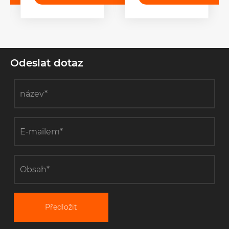
použití
zařízení pro
kladky pro
venkovní
tahání
vedení?
kabelů?
Odeslat dotaz
Předložit