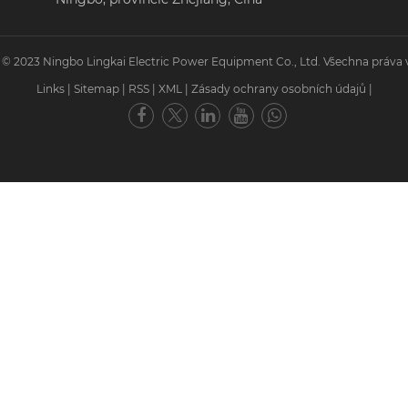
 © 2023 Ningbo Lingkai Electric Power Equipment Co., Ltd. Všechna práva 
Links
|
Sitemap
|
RSS
|
XML
|
Zásady ochrany osobních údajů
|