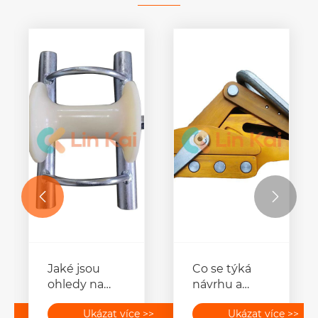


Jaké jsou
Co se týká
ohledy na
návrhu a
životní
vývoje
>>
Ukázat více >>
Ukázat více >>
prostředí při
navlékacích