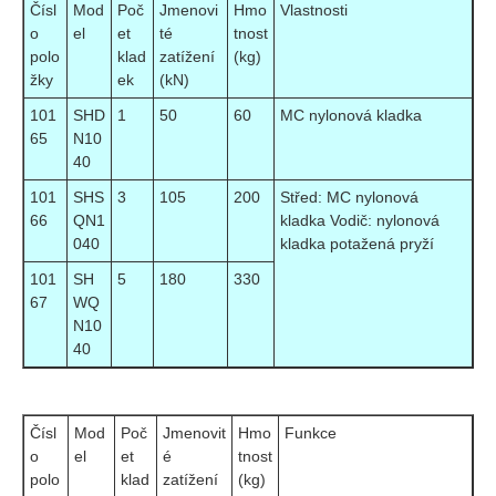
Čísl
Mod
Poč
Jmenovi
Hmo
Vlastnosti
o
el
et
té
tnost
polo
klad
zatížení
(kg)
žky
ek
(kN)
101
SHD
1
50
60
MC nylonová kladka
65
N10
40
101
SHS
3
105
200
Střed: MC nylonová
66
QN1
kladka Vodič: nylonová
040
kladka potažená pryží
101
SH
5
180
330
67
WQ
N10
40
Čísl
Mod
Poč
Jmenovit
Hmo
Funkce
o
el
et
é
tnost
polo
klad
zatížení
(kg)