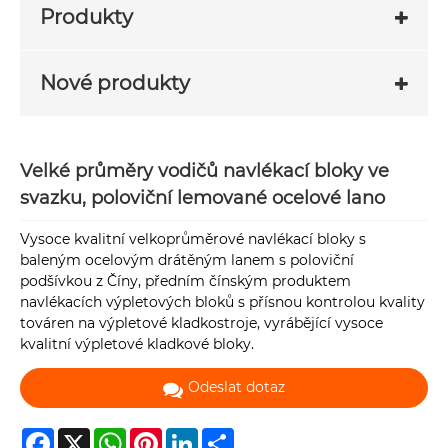
Produkty
Nové produkty
Velké průměry vodičů navlékací bloky ve
svazku, poloviční lemované ocelové lano
Vysoce kvalitní velkoprůměrové navlékací bloky s
baleným ocelovým drátěným lanem s poloviční
podšívkou z Číny, předním čínským produktem
navlékacích výpletových bloků s přísnou kontrolou kvality
továren na výpletové kladkostroje, vyrábějící vysoce
kvalitní výpletové kladkové bloky.
Odeslat dotaz
Facebook
X
WhatsApp
Pinterest
LinkedIn
Share