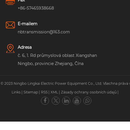
Fax
+86-57465938668
E-mailem
nbtransmission@163.com
Adresa
č. 6, 1. Rd průmyslová oblast Xiangshan
Ningbo, provincie Zhejiang, Čína
 © 2023 Ningbo Lingkai Electric Power Equipment Co., Ltd. Všechna práva 
Links
|
Sitemap
|
RSS
|
XML
|
Zásady ochrany osobních údajů
|