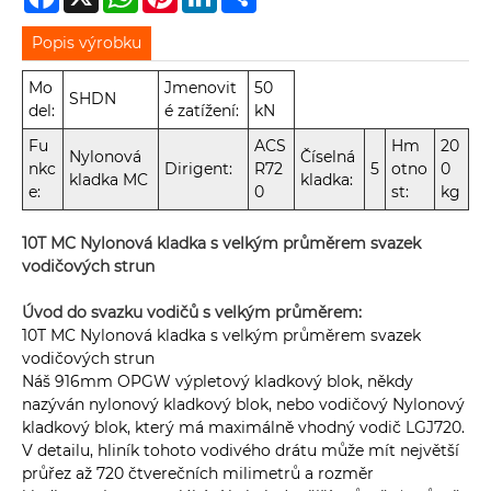
Popis výrobku
Mo
Jmenovit
50
SHDN
del:
é zatížení:
kN
Fu
ACS
Hm
20
Nylonová
Číselná
nkc
Dirigent:
R72
5
otno
0
kladka MC
kladka:
e:
0
st:
kg
10T MC Nylonová kladka s velkým průměrem svazek
vodičových strun
Úvod do svazku vodičů s velkým průměrem:
10T MC Nylonová kladka s velkým průměrem svazek
vodičových strun
Náš 916mm OPGW výpletový kladkový blok, někdy
nazýván nylonový kladkový blok, nebo vodičový Nylonový
kladkový blok, který má maximálně vhodný vodič LGJ720.
V detailu, hliník tohoto vodivého drátu může mít největší
průřez až 720 čtverečních milimetrů a rozměr