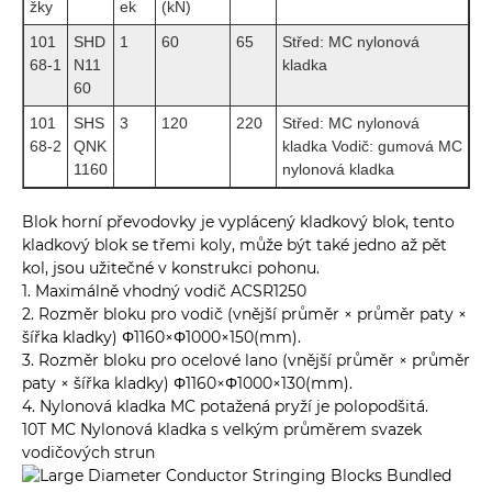
žky
ek
(kN)
101
SHD
1
60
65
Střed: MC nylonová
68-1
N11
kladka
60
101
SHS
3
120
220
Střed: MC nylonová
68-2
QNK
kladka Vodič: gumová MC
1160
nylonová kladka
Blok horní převodovky je vyplácený kladkový blok, tento
kladkový blok se třemi koly, může být také jedno až pět
kol, jsou užitečné v konstrukci pohonu.
1. Maximálně vhodný vodič ACSR1250
2. Rozměr bloku pro vodič (vnější průměr × průměr paty ×
šířka kladky) Φ1160×Φ1000×150(mm).
3. Rozměr bloku pro ocelové lano (vnější průměr × průměr
paty × šířka kladky) Φ1160×Φ1000×130(mm).
4. Nylonová kladka MC potažená pryží je polopodšitá.
10T MC Nylonová kladka s velkým průměrem svazek
vodičových strun