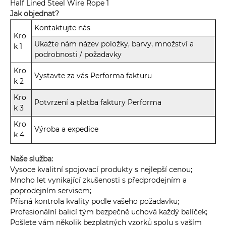
Jak objednat?
Kontaktujte nás
Kro
Ukažte nám název položky, barvy, množství a
k 1
podrobnosti / požadavky
Kro
Vystavte za vás Performa fakturu
k 2
Kro
Potvrzení a platba faktury Performa
k 3
Kro
Výroba a expedice
k 4
Naše služba:
Vysoce kvalitní spojovací produkty s nejlepší cenou;
Mnoho let vynikající zkušenosti s předprodejním a
poprodejním servisem;
Přísná kontrola kvality podle vašeho požadavku;
Profesionální balicí tým bezpečně uchová každý balíček;
Pošlete vám několik bezplatných vzorků spolu s vaším