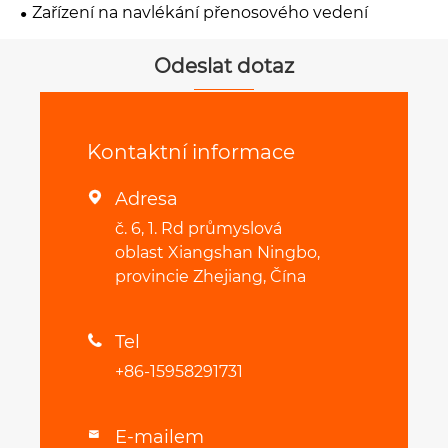
Zařízení na navlékání přenosového vedení
Odeslat dotaz
Kontaktní informace
Adresa

č. 6, 1. Rd průmyslová
oblast Xiangshan Ningbo,
provincie Zhejiang, Čína
Tel

+86-15958291731
E-mailem
