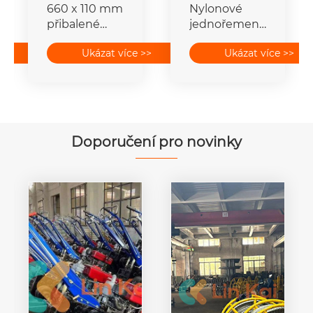
660 x 110 mm
Nylonové
přibalené
jednořemenice
vodičové
ACSR
>>
Ukázat více >>
Ukázat více >>
strunové
vodičové
bloky pro
strunné
přenosové
bloky
vedení
Doporučení pro novinky