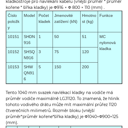
kladkostroje pro navlékání kabelu (vnější průměr * průměr
kořene * šířka kladky) je Φ916 × Φ 800 × 110 (mm) .
Číslo
Model
Počet
Jmenovité
Hmotno
Funkce
položk
kladek
zatížení (kN)
st (kg)
y
10151
SHDN
1
50
51
MC
916
nylonová
kladka
10152
SHSQ
3
75
120
N916
10153
SHW
5
150
200
QN91
6
Tento 1040 mm svazek navlékací kladky na vodiče má
průměr vodiče maximálně LGJ1120. To znamená, že hliník
tohoto vodivého drátu může mít maximální průřez 1120
čtverečních milimetrů. Rozměr bloku (vnější
průměr*průměr kořene*šířka kladky) je Φ1040×Φ900×125
(mm).